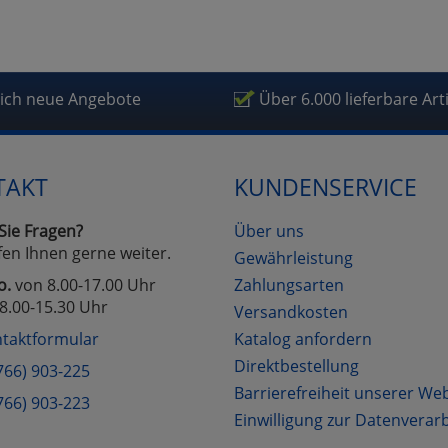
lich neue Angebote
Über 6.000 lieferbare Art
TAKT
KUNDENSERVICE
Sie Fragen?
Über uns
fen Ihnen gerne weiter.
Gewährleistung
o.
von 8.00-17.00 Uhr
Zahlungsarten
8.00-15.30 Uhr
Versandkosten
taktformular
Katalog anfordern
Direktbestellung
766) 903-225
Barrierefreiheit unserer We
766) 903-223
Einwilligung zur Datenverar