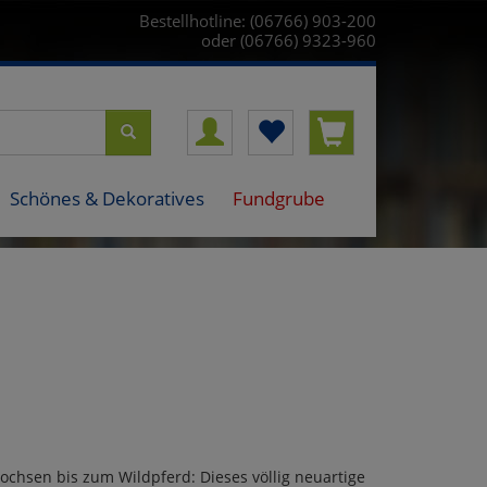
Bestellhotline: (06766) 903-200
oder (06766) 9323-960
Schönes & Dekoratives
Fundgrube
chsen bis zum Wildpferd: Dieses völlig neuartige