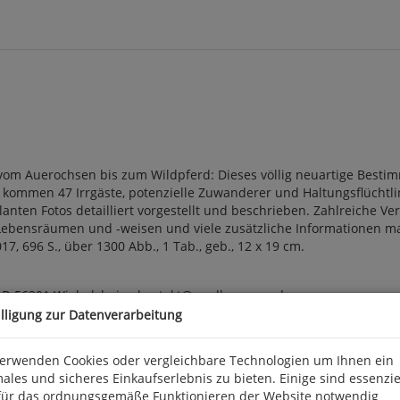
vom Auerochsen bis zum Wildpferd: Dieses völlig neuartige Bestim
kommen 47 Irrgäste, potenzielle Zuwanderer und Haltungsflüchtli
ten Fotos detailliert vorgestellt und beschrieben. Zahlreiche Ver
Lebensräumen und -weisen und viele zusätzliche Informationen m
7, 696 S., über 1300 Abb., 1 Tab., geb., 12 x 19 cm.
, D 56291 Wiebelsheim, kontakt@quelle-meyer.de
illigung zur Datenverarbeitung
verwenden Cookies oder vergleichbare Technologien um Ihnen ein
ales und sicheres Einkaufserlebnis zu bieten. Einige sind essenzie
für das ordnungsgemäße Funktionieren der Website notwendig