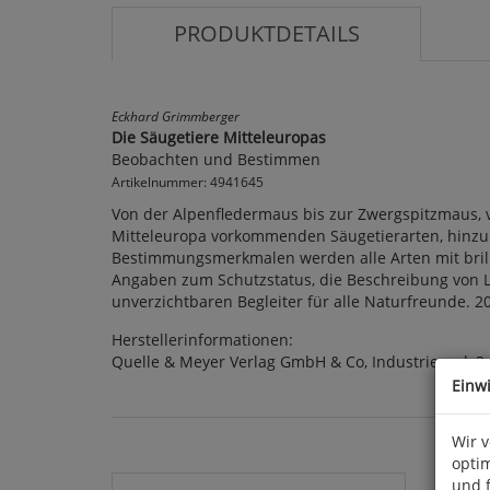
PRODUKTDETAILS
Eckhard Grimmberger
Die Säugetiere Mitteleuropas
Beobachten und Bestimmen
Artikelnummer: 4941645
Von der Alpenfledermaus bis zur Zwergspitzmaus, 
Mitteleuropa vorkommenden Säugetierarten, hinzu 
Bestimmungsmerkmalen werden alle Arten mit brillan
Angaben zum Schutzstatus, die Beschreibung von 
unverzichtbaren Begleiter für alle Naturfreunde. 201
Herstellerinformationen:
Quelle & Meyer Verlag GmbH & Co, Industriepark 3
Einw
Wir 
optim
und 