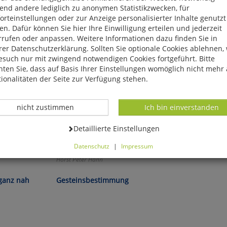
end andere lediglich zu anonymen Statistikzwecken, für
rteinstellungen oder zur Anzeige personalisierter Inhalte genutzt
n. Dafür können Sie hier Ihre Einwilligung erteilen und jederzeit
rrufen oder anpassen. Weitere Informationen dazu finden Sie in
er Datenschutzerklärung. Sollten Sie optionale Cookies ablehnen,
esuch nur mit zwingend notwendigen Cookies fortgeführt. Bitte
ten Sie, dass auf Basis Ihrer Einstellungen womöglich nicht mehr 
ionalitäten der Seite zur Verfügung stehen.
Datenverarbeitung -
Datenverarbeitung -
nicht zustimmen
Ich bin einverstanden
Datenverarbeitung -
Detaillierte Einstellungen
Datenschutz
|
Impressum
können Sie alle optionalen Cookies einstellen. Sollten Sie optionale
Horst Peter Hann
ies ablehnen, wird Ihr Besuch nur mit zwingend notwendigen Cook
eführt. Bitte beachten Sie, dass auf Basis Ihrer Einstellungen womö
ganz nah
Gesteinsbestimmung
 mehr alle Funktionalitäten der Seite zur Verfügung stehen.
tverständlich können Sie die Einstellungen jederzeit widerrufen o
ssen.