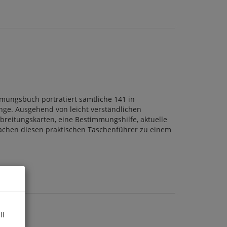
mungsbuch porträtiert sämtliche 141 in
nge. Ausgehend von leicht verständlichen
breitungskarten, eine Bestimmungshilfe, aktuelle
achen diesen praktischen Taschenführer zu einem
ll