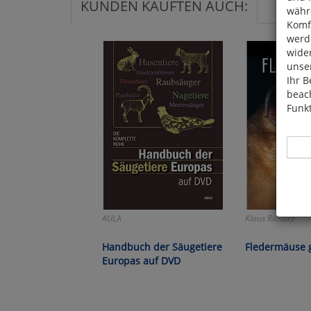
KUNDEN KAUFTEN AUCH:
währ
Komfo
werde
wide
unser
Ihr B
beach
Funkt
Hier 
AULA
Klaus Richarz
Cook
fortg
Handbuch der Säugetiere
Fledermäuse 
nicht
Europas auf DVD
Selbs
anpa