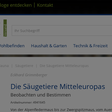
|
loge entdecken
Kontakt
Wohlbefinden
Haushalt & Garten
Technik & Freizeit
Fauna
Säugetiere
Die Säugetiere Mitteleuropas
Eckhard Grimmberger
Die Säugetiere Mitteleuropas
Beobachten und Bestimmen
Artikelnummer: 4941645
Von der Alpenfledermaus bis zur Zwergspitzmaus, vom Auero