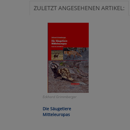
ZULETZT ANGESEHENEN ARTIKEL:
Ko
Wa
Pe
Ma
Um
Eckhard Grimmberger
Die Säugetiere
Mitteleuropas