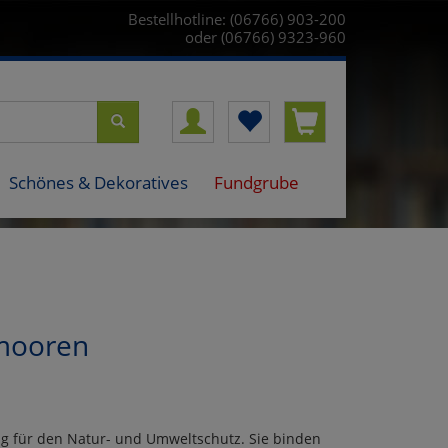
Bestellhotline: (06766) 903-200
oder (06766) 9323-960
Schönes & Dekoratives
Fundgrube
hmooren
g für den Natur- und Umweltschutz. Sie binden