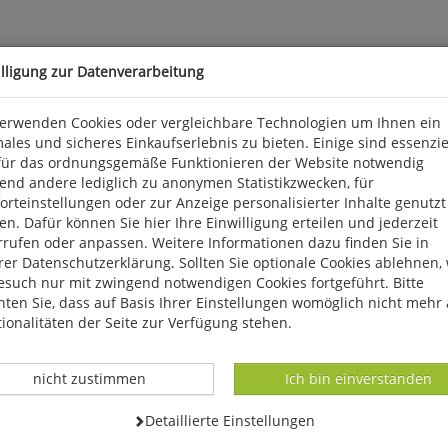
illigung zur Datenverarbeitung
verwenden Cookies oder vergleichbare Technologien um Ihnen ein
ales und sicheres Einkaufserlebnis zu bieten. Einige sind essenzie
für das ordnungsgemäße Funktionieren der Website notwendig
end andere lediglich zu anonymen Statistikzwecken, für
 wichtig für den Natur- und Umweltschutz. Sie binden viel Kohle
rteinstellungen oder zur Anzeige personalisierter Inhalte genutzt
 und Pflanzenarten. Für einige Brutvögel haben sie eine hohe Bed
n. Dafür können Sie hier Ihre Einwilligung erteilen und jederzeit
elandschaften als Rastgebiete.
rrufen oder anpassen. Weitere Informationen dazu finden Sie in
er Datenschutzerklärung. Sollten Sie optionale Cookies ablehnen,
esuch nur mit zwingend notwendigen Cookies fortgeführt. Bitte
ten Sie, dass auf Basis Ihrer Einstellungen womöglich nicht mehr 
ionalitäten der Seite zur Verfügung stehen.
Datenverarbeitung -
Datenverarbeitung -
nicht zustimmen
Ich bin einverstanden
Datenverarbeitung -
Detaillierte Einstellungen