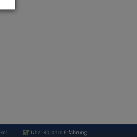
ies
glich
der
ikel
Über 40 Jahre Erfahrung