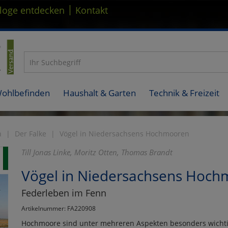
|
loge entdecken
Kontakt
Wohlbefinden
Haushalt & Garten
Technik & Freizeit
n
Der Falke
Vögel in Niedersachsens Hochmooren
Till Jonas Linke, Moritz Otten, Thomas Brandt
Vögel in Niedersachsens Hoc
Federleben im Fenn
Artikelnummer: FA220908
Hochmoore sind unter mehreren Aspekten besonders wichti