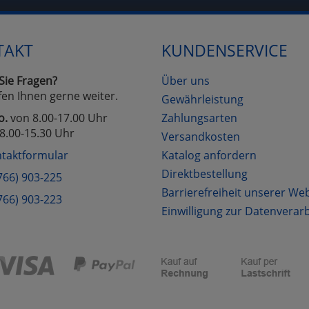
Cookies
Cookies
Alle Akzeptieren
Einstellungen speichern
TAKT
KUNDENSERVICE
zu Haupptseite Zustimmung D
zurück
Sie Fragen?
Über uns
fen Ihnen gerne weiter.
Gewährleistung
o.
von 8.00-17.00 Uhr
Zahlungsarten
8.00-15.30 Uhr
Versandkosten
taktformular
Katalog anfordern
Direktbestellung
766) 903-225
Barrierefreiheit unserer We
766) 903-223
Einwilligung zur Datenverar