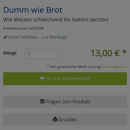
Dumm wie Brot
Marketing
Wie Weizen schleichend Ihr Gehirn zerstört
Umfragetools
Artikelnummer: 6205358
Sofort lieferbar - 2-6 Werktage
Cookies
Alle Akzeptieren
13,00
€
*
Menge
Cookies
Einstellungen speichern
* inkl. gesetzlicher MwSt und zzgl.
Versandkosten
zu Haupptseite Zustimmun
zurück
IN DEN WARENKORB
Fragen zum Produkt
Drucken