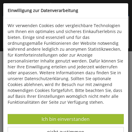
Kompletten Head der Seite überspringen
(06766) 903-200
oder (06766) 9323-960
Einwilligung zur Datenverarbeitung
Wir verwenden Cookies oder vergleichbare Technologien
um Ihnen ein optimales und sicheres Einkaufserlebnis zu
bieten. Einige sind essenziell und für das
ordnungsgemäße Funktionieren der Website notwendig
während andere lediglich zu anonymen Statistikzwecken,
für Komforteinstellungen oder zur Anzeige
personalisierter Inhalte genutzt werden. Dafür können Sie
Startseite
Bücher
Gesundheit
hier Ihre Einwilligung erteilen und jederzeit widerrufen
oder anpassen. Weitere Informationen dazu finden Sie in
Dumm wie Brot
unserer Datenschutzerklärung. Sollten Sie optionale
Cookies ablehnen, wird Ihr Besuch nur mit zwingend
notwendigen Cookies fortgeführt. Bitte beachten Sie, dass
auf Basis Ihrer Einstellungen womöglich nicht mehr alle
Funktionalitäten der Seite zur Verfügung stehen.
Datenverarbeitung -
Ich bin einverstanden
Datenverarbeitung -