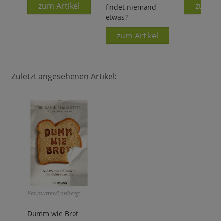
zum Artikel
zum Ar
findet niemand
etwas?
zum Artikel
Zuletzt angesehenen Artikel:
Perlmutter/Lohberg:
Dumm wie Brot