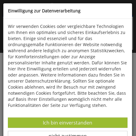
Kompletten Head der Seite überspringen
(06766) 903-200
oder (06766) 9323-960
Einwilligung zur Datenverarbeitung
Wir verwenden Cookies oder vergleichbare Technologien
um Ihnen ein optimales und sicheres Einkaufserlebnis zu
bieten. Einige sind essenziell und für das
ordnungsgemäße Funktionieren der Website notwendig
während andere lediglich zu anonymen Statistikzwecken,
für Komforteinstellungen oder zur Anzeige
personalisierter Inhalte genutzt werden. Dafür können Sie
Startseite
Schönes & Dekoratives
Uhren & Schmuck
hier Ihre Einwilligung erteilen und jederzeit widerrufen
Schmuck
oder anpassen. Weitere Informationen dazu finden Sie in
unserer Datenschutzerklärung. Sollten Sie optionale
Dzi-Stein
Cookies ablehnen, wird Ihr Besuch nur mit zwingend
notwendigen Cookies fortgeführt. Bitte beachten Sie, dass
auf Basis Ihrer Einstellungen womöglich nicht mehr alle
Funktionalitäten der Seite zur Verfügung stehen.
Datenverarbeitung -
Ich bin einverstanden
Datenverarbeitung -