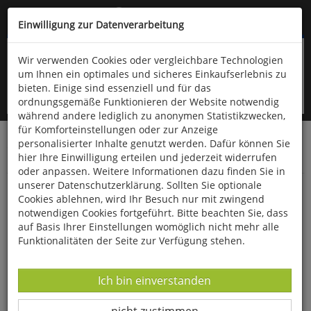
Kompletten Head der Seite überspringen
(06766) 903-200
oder (06766) 9323-960
Einwilligung zur Datenverarbeitung
Wir verwenden Cookies oder vergleichbare Technologien
um Ihnen ein optimales und sicheres Einkaufserlebnis zu
bieten. Einige sind essenziell und für das
ordnungsgemäße Funktionieren der Website notwendig
während andere lediglich zu anonymen Statistikzwecken,
für Komforteinstellungen oder zur Anzeige
personalisierter Inhalte genutzt werden. Dafür können Sie
Startseite
Schönes & Dekoratives
Uhren & Schmuck
hier Ihre Einwilligung erteilen und jederzeit widerrufen
Schmuck
oder anpassen. Weitere Informationen dazu finden Sie in
unserer Datenschutzerklärung. Sollten Sie optionale
Lapislazuli-Armband
Cookies ablehnen, wird Ihr Besuch nur mit zwingend
notwendigen Cookies fortgeführt. Bitte beachten Sie, dass
auf Basis Ihrer Einstellungen womöglich nicht mehr alle
Funktionalitäten der Seite zur Verfügung stehen.
Datenverarbeitung -
Ich bin einverstanden
Datenverarbeitung -