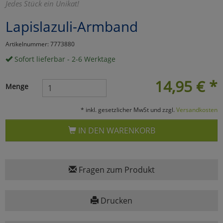
Jedes Stück ein Unikat!
Marketing
Lapislazuli-Armband
Artikelnummer: 7773880
Umfragetools
Sofort lieferbar - 2-6 Werktage
14,95
€
*
Cookies
Alle Akzeptieren
Menge
Cookies
Einstellungen speichern
* inkl. gesetzlicher MwSt und zzgl.
Versandkosten
zu Haupptseite Zustimmun
zurück
IN DEN WARENKORB
Fragen zum Produkt
Drucken