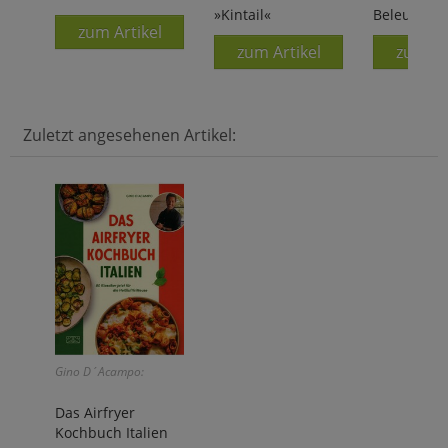
»Kintail«
Beleuchtu
zum Artikel
zum Artikel
zum Ar
Zuletzt angesehenen Artikel:
Gino D´Acampo:
Das Airfryer
Kochbuch Italien