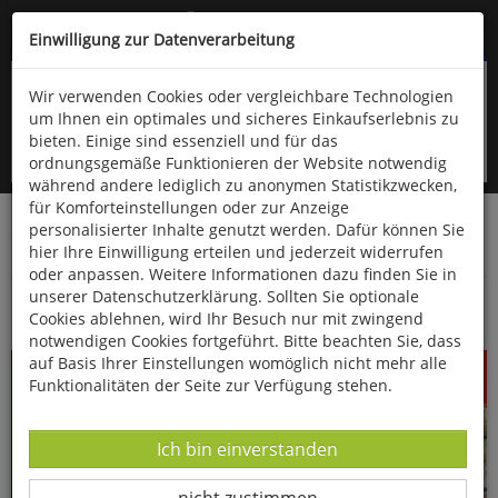
Kompletten Head der Seite überspringen
(06766) 903-200
oder (06766) 9323-960
Einwilligung zur Datenverarbeitung
Wir verwenden Cookies oder vergleichbare Technologien
um Ihnen ein optimales und sicheres Einkaufserlebnis zu
bieten. Einige sind essenziell und für das
ordnungsgemäße Funktionieren der Website notwendig
während andere lediglich zu anonymen Statistikzwecken,
für Komforteinstellungen oder zur Anzeige
personalisierter Inhalte genutzt werden. Dafür können Sie
Startseite
Haushalt & Garten
Küche & Haushalt
hier Ihre Einwilligung erteilen und jederzeit widerrufen
Bücher zum Thema Kochen
oder anpassen. Weitere Informationen dazu finden Sie in
unserer Datenschutzerklärung. Sollten Sie optionale
Das Airfryer Kochbuch Italien
Cookies ablehnen, wird Ihr Besuch nur mit zwingend
notwendigen Cookies fortgeführt. Bitte beachten Sie, dass
auf Basis Ihrer Einstellungen womöglich nicht mehr alle
Funktionalitäten der Seite zur Verfügung stehen.
Datenverarbeitung -
Ich bin einverstanden
Datenverarbeitung -