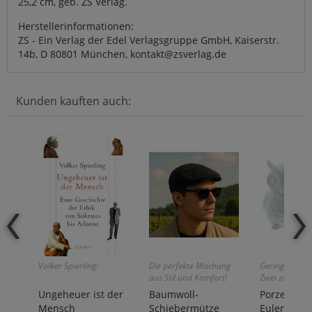
25,2 cm, geb. ZS Verlag.
Herstellerinformationen:
ZS - Ein Verlag der Edel Verlagsgruppe GmbH, Kaiserstr.
14b, D 80801 München, kontakt@zsverlag.de
Kunden kauften auch:
Volker Spierling:
Die perfekte Mischung
Geringer Rest
aus Stil und Komfort!
Zwei zauberha
Gesellen!
Ungeheuer ist der
Baumwoll-
Porzellan-
Mensch
Schiebermütze
Eulenpaar 