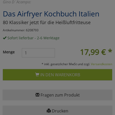
Gino D´Acampo:
Marketing
Das Airfryer Kochbuch Italien
80 Klassiker jetzt für die Heißluftfritteuse
Umfragetools
Artikelnummer: 6208793
Sofort lieferbar - 2-6 Werktage
Cookies
Alle Akzeptieren
17,99
€
*
Menge
Cookies
Einstellungen speichern
* inkl. gesetzlicher MwSt und zzgl.
Versandkosten
zu Haupptseite Zustimmun
zurück
IN DEN WARENKORB
Fragen zum Produkt
Drucken