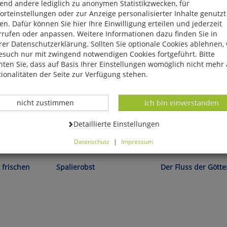
end andere lediglich zu anonymen Statistikzwecken, für
rteinstellungen oder zur Anzeige personalisierter Inhalte genutzt
n. Dafür können Sie hier Ihre Einwilligung erteilen und jederzeit
rrufen oder anpassen. Weitere Informationen dazu finden Sie in
er Datenschutzerklärung. Sollten Sie optionale Cookies ablehnen,
esuch nur mit zwingend notwendigen Cookies fortgeführt. Bitte
ten Sie, dass auf Basis Ihrer Einstellungen womöglich nicht mehr 
ionalitäten der Seite zur Verfügung stehen.
Datenverarbeitung -
Datenverarbeitung -
nicht zustimmen
Ich bin einverstanden
Datenverarbeitung -
Detaillierte Einstellungen
Datenschutz
|
Impressum
Großmann/Wackwitz:
Candice Millard:
können Sie alle optionalen Cookies einstellen. Sollten Sie optionale
ies ablehnen, wird Ihr Besuch nur mit zwingend notwendigen Cook
t frischen
Spalierobst
Der Fluss der Götte
eführt. Bitte beachten Sie, dass auf Basis Ihrer Einstellungen womö
 mehr alle Funktionalitäten der Seite zur Verfügung stehen.
tverständlich können Sie die Einstellungen jederzeit widerrufen o
ssen.