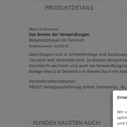
PRODUKTDETAILS
Marco di Domenico:
Das Brevier der Verwandlungen
Metamorphosen im Tierreich
Artikelnummer: 6209210
Dass Raupen sich in Schmetterlinge und Kaulquap
Tierreich weit verbreitet sind. So können beispi
Geschlecht wechseln und auch die Verwandlungsleis
Biologe Marco di Domenico in diesem Buch ein Kaleid
Herstellerinformationen:
PROLIT Verlagsauslieferung GmbH, Siemensstr. 16,
Einw
Wir 
optim
KUNDEN KAUFTEN AUCH:
und 