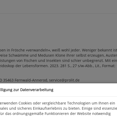
pen in Frösche »verwandeln«, weiß wohl jeder. Weniger bekannt 
elsweise Schwämme und Medusen Klone ihrer selbst erzeugen, Aust
tungen von Fischen und Insekten sind schier unbegrenzt. Mit einer
oskop der Lebensformen. 2023. 281 S., 27 s/w-Abb., Lit., Format: 14
 D 35463 Fernwald-Annerod, service@prolit.de
illigung zur Datenverarbeitung
verwenden Cookies oder vergleichbare Technologien um Ihnen ein
ales und sicheres Einkaufserlebnis zu bieten. Einige sind essenzie
für das ordnungsgemäße Funktionieren der Website notwendig