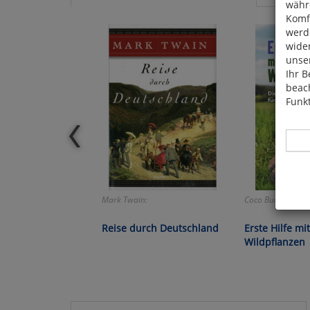
währ
Komfo
werde
wide
unser
Ihr B
beach
Funkt
Mark Twain:
Coco Burckhardt:
Hier 
Cook
Reise durch Deutschland
Erste Hilfe mi
fortg
Wildpflanzen
nicht
Selbs
anpa