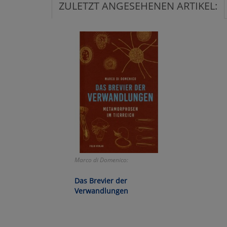
ZULETZT ANGESEHENEN ARTIKEL:
Ko
Wa
Pe
Ma
Um
Marco di Domenico:
Das Brevier der
Verwandlungen