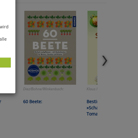
 wird
alle
Diez/Bohne/Winkenbach:
Klaus Margraf:
ies
r
60 Beete:
Bestimmungskarte
glich
»Schadbilder an
Tomaten«
der