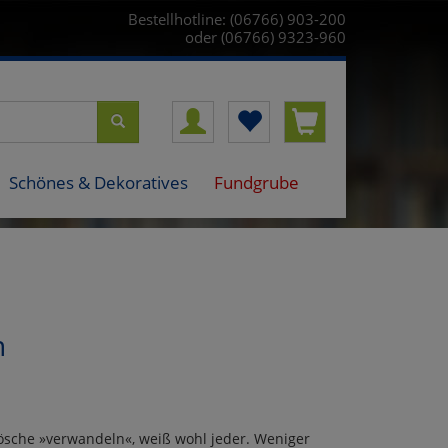
Bestellhotline: (06766) 903-200
oder (06766) 9323-960
Schönes & Dekoratives
Fundgrube
n
ösche »verwandeln«, weiß wohl jeder. Weniger