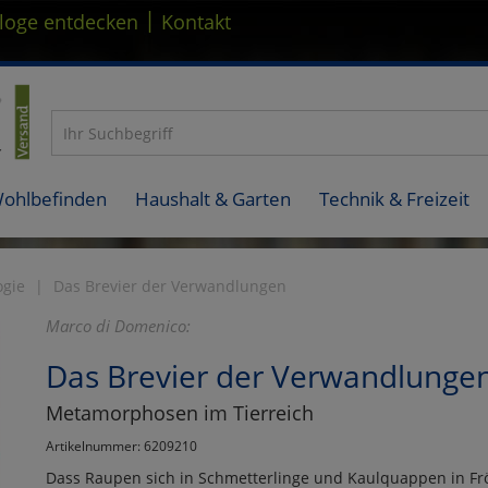
|
loge entdecken
Kontakt
Wohlbefinden
Haushalt & Garten
Technik & Freizeit
ogie
Das Brevier der Verwandlungen
Marco di Domenico:
Das Brevier der Verwandlunge
Metamorphosen im Tierreich
Artikelnummer: 6209210
Dass Raupen sich in Schmetterlinge und Kaulquappen in Fr