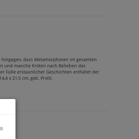
ist hingegen, dass Metamorphosen im gesamten
ern und manche Kröten nach Belieben das
 Fülle erstaunlicher Geschichten entfaltet der
,4 x 21,5 cm, geb. Prolit.
ll