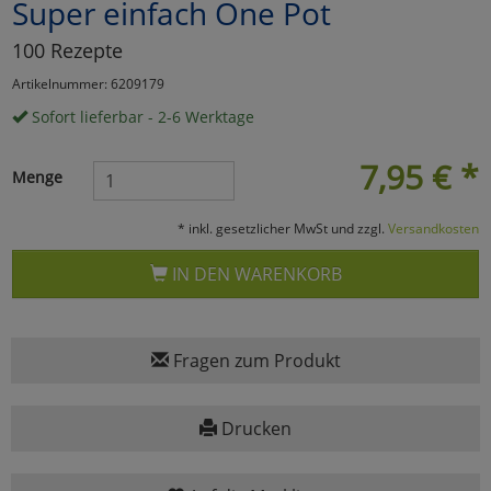
Super einfach One Pot
Marketing
100 Rezepte
Artikelnummer: 6209179
Umfragetools
Sofort lieferbar - 2-6 Werktage
7,95
€
*
Menge
Cookies
Alle Akzeptieren
* inkl. gesetzlicher MwSt und zzgl.
Versandkosten
Cookies
Einstellungen speichern
IN DEN WARENKORB
zu Haupptseite Zustimmun
zurück
Fragen zum Produkt
Drucken