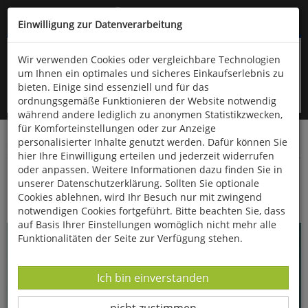
Kompletten Head der Seite überspringen
(06766) 903-200
oder (06766) 9323-960
Einwilligung zur Datenverarbeitung
Wir verwenden Cookies oder vergleichbare Technologien
um Ihnen ein optimales und sicheres Einkaufserlebnis zu
bieten. Einige sind essenziell und für das
ordnungsgemäße Funktionieren der Website notwendig
während andere lediglich zu anonymen Statistikzwecken,
für Komforteinstellungen oder zur Anzeige
personalisierter Inhalte genutzt werden. Dafür können Sie
Startseite
Bücher
Essen & Trinken
hier Ihre Einwilligung erteilen und jederzeit widerrufen
oder anpassen. Weitere Informationen dazu finden Sie in
Super einfach One Pot
unserer Datenschutzerklärung. Sollten Sie optionale
Cookies ablehnen, wird Ihr Besuch nur mit zwingend
notwendigen Cookies fortgeführt. Bitte beachten Sie, dass
auf Basis Ihrer Einstellungen womöglich nicht mehr alle
Funktionalitäten der Seite zur Verfügung stehen.
Datenverarbeitung -
Ich bin einverstanden
Datenverarbeitung -