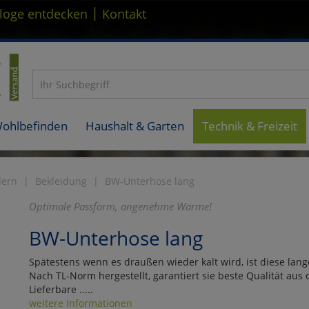
|
loge entdecken
Kontakt
Wohlbefinden
Haushalt & Garten
Technik & Freizeit
dern
Bekleidung
BW-Unterhose lang
Optimale Passform, angenehme Wärme!
BW-Unterhose lang
Spätestens wenn es draußen wieder kalt wird, ist diese lan
Nach TL-Norm hergestellt, garantiert sie beste Qualität aus
Lieferbare .....
weitere Informationen