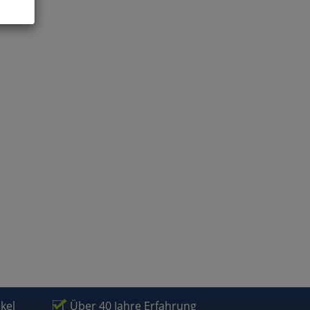
ies
glich
der
ikel
Über 40 Jahre Erfahrung