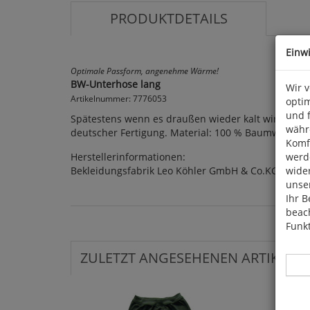
PRODUKTDETAILS
Einw
Optimale Passform, angenehme Wärme!
BW-Unterhose lang
Wir 
Artikelnummer: 7776053
optim
und 
Spätestens wenn es draußen wieder kalt wird, ist d
währ
deutscher Fertigung. Material: 100 % Baumwolle. Liefe
Komfo
Herstellerinformationen:
werde
Bekleidungsfabrik Leo Köhler GmbH & Co.KG, Am F
wide
unser
Ihr B
beach
Funkt
ZULETZT ANGESEHENEN ARTIKEL: