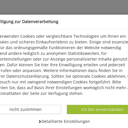
illigung zur Datenverarbeitung
verwenden Cookies oder vergleichbare Technologien um Ihnen ein
ales und sicheres Einkaufserlebnis zu bieten. Einige sind essenzie
für das ordnungsgemäße Funktionieren der Website notwendig
iese lange, original Bundeswehr-Unterhose eine Wohltat. Nach TL-No
end andere lediglich zu anonymen Statistikzwecken, für
rbare Größen: 4 (XS/46), 5 (S/48), 6 (M/50), 7 (L/52), 8 (XL/54) und
rteinstellungen oder zur Anzeige personalisierter Inhalte genutzt
n. Dafür können Sie hier Ihre Einwilligung erteilen und jederzeit
orsthaus 3, D 36163 Poppenhausen, info@leokoehler.com
rrufen oder anpassen. Weitere Informationen dazu finden Sie in
er Datenschutzerklärung. Sollten Sie optionale Cookies ablehnen,
esuch nur mit zwingend notwendigen Cookies fortgeführt. Bitte
ten Sie, dass auf Basis Ihrer Einstellungen womöglich nicht mehr 
ionalitäten der Seite zur Verfügung stehen.
Datenverarbeitung -
Datenverarbeitung -
nicht zustimmen
Ich bin einverstanden
Datenverarbeitung -
Detaillierte Einstellungen