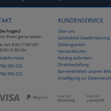
Cookies
Cookies
Alle Akzeptieren
Einstellungen speichern
TAKT
KUNDENSERVICE
zu Haupptseite Zustimmung D
zurück
Sie Fragen?
Über uns
fen Ihnen gerne weiter.
Gesetzliche Gewährleistung
o.
von 8.00-17.00 Uhr
Zahlungsarten
8.00-15.30 Uhr
Versandkosten
taktformular
Katalog anfordern
Direktbestellung
766) 903-225
Barrierefreiheit unserer We
766) 903-223
Einwilligung zur Datenverar