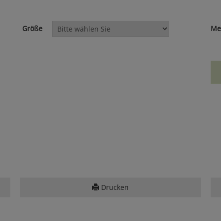
Größe
Me
Drucken