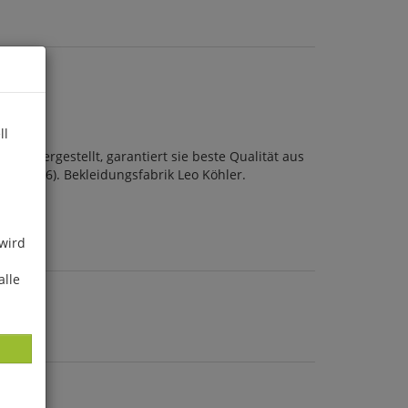
ll
rm hergestellt, garantiert sie beste Qualität aus
 9 (XXL/56). Bekleidungsfabrik Leo Köhler.
 wird
alle