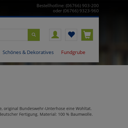
Bestellhotline: (06766) 903-200
oder (06766) 9323-960
Schönes & Dekoratives
Fundgrube
ge, original Bundeswehr-Unterhose eine Wohltat.
 deutscher Fertigung. Material: 100 % Baumwolle.