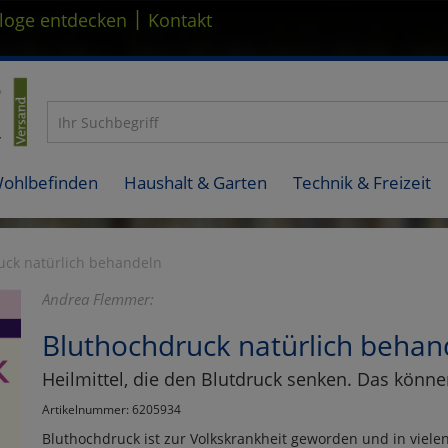
|
loge entdecken
Kontakt
Wohlbefinden
Haushalt & Garten
Technik & Freizeit
uck natürlich behandeln
Andrea Flemmer:
Bluthochdruck natürlich behan
Heilmittel, die den Blutdruck senken. Das können
Artikelnummer: 6205934
Bluthochdruck ist zur Volkskrankheit geworden und in viel