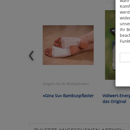
währ
Komfo
werde
wide
unser
Ihr B
beach
Funkt
Steigern Sie Ihr Wohlbefinden!
Hier 
Cook
»Gina Su« Bambuspflaster
Vollwert-Ener
fortg
das Original
nicht
Selbs
anpa