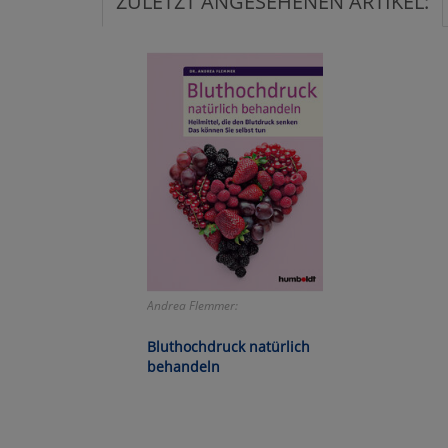
ZULETZT ANGESEHENEN ARTIKEL:
Ko
Wa
Pe
Ma
Um
Andrea Flemmer:
Bluthochdruck natürlich
behandeln