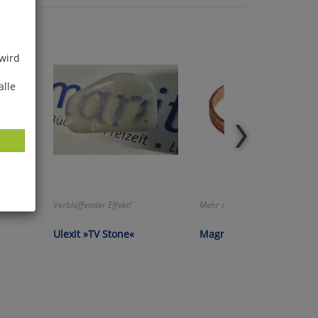
 wird
alle
Verblüffender Effekt!
Mehr als nur ein Schmuckstück!
ies
Ulexit »TV Stone«
Magnetarmreif »Radha«
glich
der