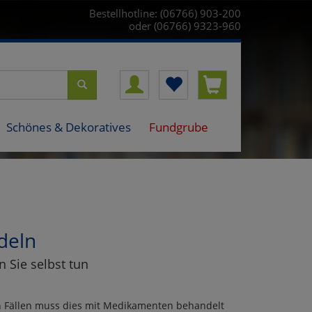
Bestellhotline: (06766) 903-200
oder (06766) 9323-960
Schönes & Dekoratives
Fundgrube
deln
 Sie selbst tun
en Fällen muss dies mit Medikamenten behandelt