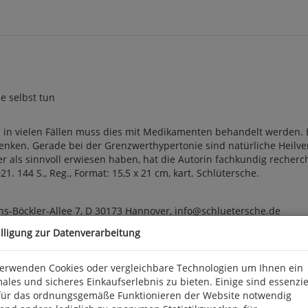
e selbst tun
 in vielen Fällen muss dies mit Medikamenten behandelt werden. E
senken. Gerade bei der Grenzwerthypertonie sind natürliche Heilv
 als sinnvoll erwiesen haben, hat die Autorin fachkundig recherch
1. 144 S., Reg., Format: 15,5 x 21 cm, kart. Schlütersche.
ns-Böckler-Allee 7, D 30173 Hannover, info@schluetersche.de
illigung zur Datenverarbeitung
verwenden Cookies oder vergleichbare Technologien um Ihnen ein
ales und sicheres Einkaufserlebnis zu bieten. Einige sind essenzie
für das ordnungsgemäße Funktionieren der Website notwendig