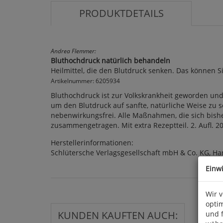
PRODUKTDETAILS
Andrea Flemmer:
Bluthochdruck natürlich behandeln
Heilmittel, die den Blutdruck senken. Das können Si
Artikelnummer: 6205934
Bluthochdruck ist zur Volkskrankheit geworden und
um den Blutdruck auf sanfte, natürliche Weise zu 
nebenwirkungsfrei. Alle Maßnahmen, die sich bisher
zusammengetragen. Mit extra Rezeptteil. 2. Aufl. 202
Herstellerinformationen:
Schlütersche Verlagsgesellschaft mbH & Co. KG, Ha
Einw
Wir 
optim
KUNDEN KAUFTEN AUCH:
und 