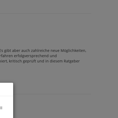
s gibt aber auch zahlreiche neue Möglichkeiten,
erfahren erfolgversprechend und
iert, kritisch geprüft und in diesem Ratgeber
ll