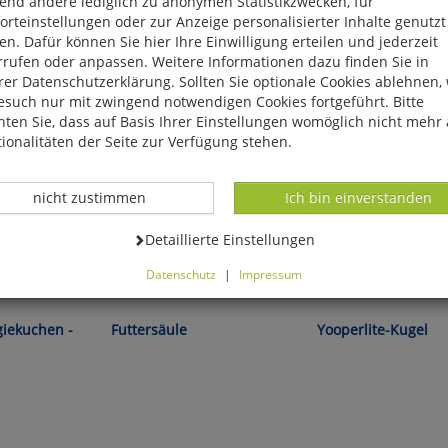
end andere lediglich zu anonymen Statistikzwecken, für
rteinstellungen oder zur Anzeige personalisierter Inhalte genutzt
n. Dafür können Sie hier Ihre Einwilligung erteilen und jederzeit
rrufen oder anpassen. Weitere Informationen dazu finden Sie in
er Datenschutzerklärung. Sollten Sie optionale Cookies ablehnen,
esuch nur mit zwingend notwendigen Cookies fortgeführt. Bitte
ten Sie, dass auf Basis Ihrer Einstellungen womöglich nicht mehr 
ionalitäten der Seite zur Verfügung stehen.
Datenverarbeitung -
Datenverarbeitung -
nicht zustimmen
Ich bin einverstanden
Datenverarbeitung -
Detaillierte Einstellungen
Datenschutz
|
Impressum
Sauber und hygienisch!
Aus den Tiefen der Erde!
können Sie alle optionalen Cookies einstellen. Sollten Sie optionale
ies ablehnen, wird Ihr Besuch nur mit zwingend notwendigen Cook
giekuchen -
Futtersäule
Yooperlite-Kugel
eführt. Bitte beachten Sie, dass auf Basis Ihrer Einstellungen womö
 mehr alle Funktionalitäten der Seite zur Verfügung stehen.
tverständlich können Sie die Einstellungen jederzeit widerrufen o
ssen.