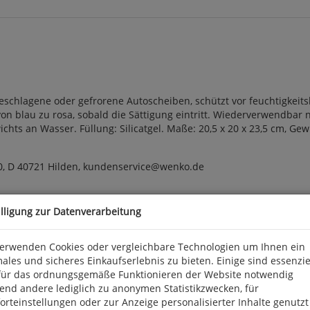
eschlagene oder gefrorene Autoscheiben, schützt vor feuchtigkei
n blau zu rosa, sobald die Sättigung eintritt. Wiederverwendbar 
chts an Wasser. Füllung: Silicatgel. Maße: 20,5 x 20 x 23,5 cm, Gew
0, D 40721 Hilden, kundenservice@wenko.de
illigung zur Datenverarbeitung
verwenden Cookies oder vergleichbare Technologien um Ihnen ein
ales und sicheres Einkaufserlebnis zu bieten. Einige sind essenzie
für das ordnungsgemäße Funktionieren der Website notwendig
end andere lediglich zu anonymen Statistikzwecken, für
rteinstellungen oder zur Anzeige personalisierter Inhalte genutzt