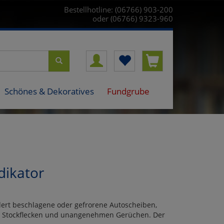
Bestellhotline: (06766) 903-200
oder (06766) 9323-960
Schönes & Dekoratives
Fundgrube
dikator
dert beschlagene oder gefrorene Autoscheiben,
l, Stockflecken und unangenehmen Gerüchen. Der