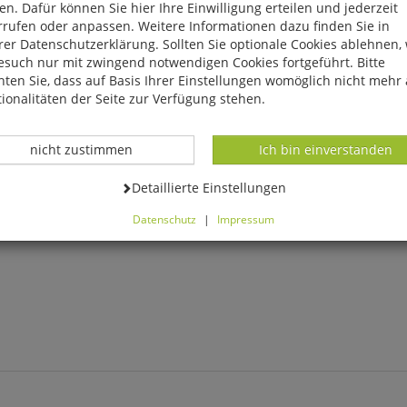
n. Dafür können Sie hier Ihre Einwilligung erteilen und jederzeit
rrufen oder anpassen. Weitere Informationen dazu finden Sie in
er Datenschutzerklärung. Sollten Sie optionale Cookies ablehnen,
esuch nur mit zwingend notwendigen Cookies fortgeführt. Bitte
ten Sie, dass auf Basis Ihrer Einstellungen womöglich nicht mehr 
ionalitäten der Seite zur Verfügung stehen.
Datenverarbeitung -
Datenverarbeitung -
nicht zustimmen
Ich bin einverstanden
Datenverarbeitung -
Detaillierte Einstellungen
Datenschutz
|
Impressum
können Sie alle optionalen Cookies einstellen. Sollten Sie optionale
ies ablehnen, wird Ihr Besuch nur mit zwingend notwendigen Cook
eführt. Bitte beachten Sie, dass auf Basis Ihrer Einstellungen womö
 mehr alle Funktionalitäten der Seite zur Verfügung stehen.
tverständlich können Sie die Einstellungen jederzeit widerrufen o
ssen.
mfortfunktionen