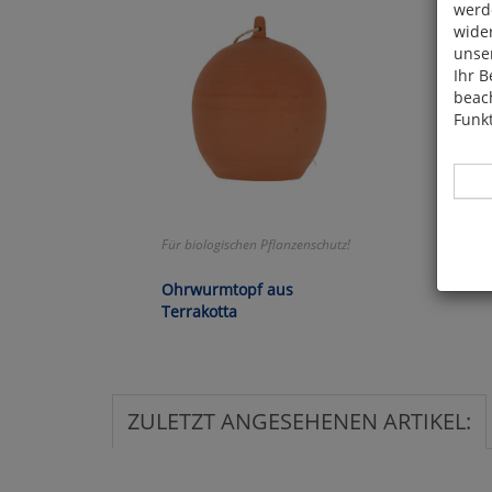
werde
wide
unser
Ihr B
beach
Funkt
Für biologischen Pflanzenschutz!
Hier 
Ohrwurmtopf aus
Cook
Terrakotta
fortg
nicht
Selbs
anpa
ZULETZT ANGESEHENEN ARTIKEL:
Ko