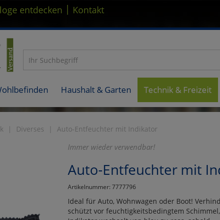
|
loge entdecken
Kontakt
Wohlbefinden
Haushalt & Garten
Technik & Freizeit
k
Diverses
Auto-Entfeuchter mit Indikator
Immer wieder verwendbar!
Auto-Entfeuchter mit In
Artikelnummer: 7777796
Ideal für Auto, Wohnwagen oder Boot! Verhin
schützt vor feuchtigkeitsbedingtem Schimme