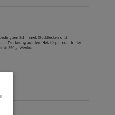
tsbedingtem Schimmel, Stockflecken und
nach Trocknung auf dem Heizkörper oder in der
icht: 350 g. Wenko.
ll