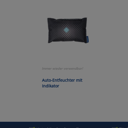
Wa
Pe
Ma
Um
Immer wieder verwendbar!
Auto-Entfeuchter mit
Indikator