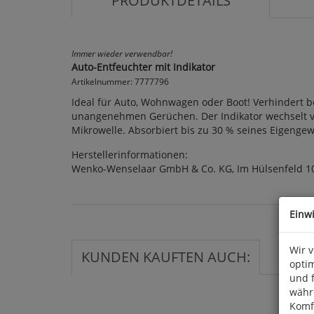
PRODUKTDETAILS
Immer wieder verwendbar!
Auto-Entfeuchter mit Indikator
Artikelnummer: 7777796
Ideal für Auto, Wohnwagen oder Boot! Verhindert b
unangenehmen Gerüchen. Der Indikator wechselt vo
Mikrowelle. Absorbiert bis zu 30 % seines Eigengewi
Herstellerinformationen:
Wenko-Wenselaar GmbH & Co. KG, Im Hülsenfeld 1
Einw
Wir 
KUNDEN KAUFTEN AUCH:
optim
und 
währ
Komfo