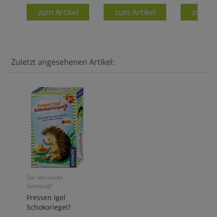
zum Artikel
zum Artikel
zum Ar
Zuletzt angesehenen Artikel:
Der lehrreiche
Spielspaß!
Fressen Igel
Schokoriegel?