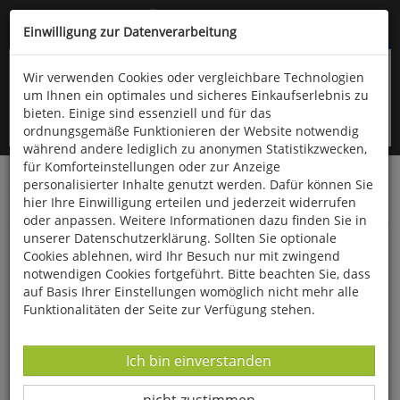
Kompletten Head der Seite überspringen
(06766) 903-200
oder (06766) 9323-960
Einwilligung zur Datenverarbeitung
Wir verwenden Cookies oder vergleichbare Technologien
um Ihnen ein optimales und sicheres Einkaufserlebnis zu
bieten. Einige sind essenziell und für das
ordnungsgemäße Funktionieren der Website notwendig
während andere lediglich zu anonymen Statistikzwecken,
für Komforteinstellungen oder zur Anzeige
personalisierter Inhalte genutzt werden. Dafür können Sie
Startseite
Technik & Freizeit
Spiel & Spaß
hier Ihre Einwilligung erteilen und jederzeit widerrufen
Gesellschaftsspiele
oder anpassen. Weitere Informationen dazu finden Sie in
unserer Datenschutzerklärung. Sollten Sie optionale
Fressen Igel Schokoriegel?
Cookies ablehnen, wird Ihr Besuch nur mit zwingend
notwendigen Cookies fortgeführt. Bitte beachten Sie, dass
auf Basis Ihrer Einstellungen womöglich nicht mehr alle
Funktionalitäten der Seite zur Verfügung stehen.
Datenverarbeitung -
Ich bin einverstanden
Datenverarbeitung -