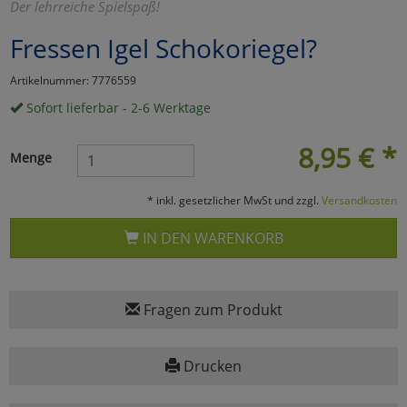
Der lehrreiche Spielspaß!
Marketing
Fressen Igel Schokoriegel?
Artikelnummer: 7776559
Umfragetools
Sofort lieferbar - 2-6 Werktage
8,95
€
*
Cookies
Alle Akzeptieren
Menge
Cookies
Einstellungen speichern
* inkl. gesetzlicher MwSt und zzgl.
Versandkosten
zu Haupptseite Zustimmun
zurück
IN DEN WARENKORB
Fragen zum Produkt
Drucken