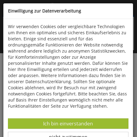
Kompletten Head der Seite überspringen
(06766) 903-200
oder (06766) 9323-960
Einwilligung zur Datenverarbeitung
Wir verwenden Cookies oder vergleichbare Technologien
um Ihnen ein optimales und sicheres Einkaufserlebnis zu
bieten. Einige sind essenziell und für das
ordnungsgemäße Funktionieren der Website notwendig
während andere lediglich zu anonymen Statistikzwecken,
für Komforteinstellungen oder zur Anzeige
personalisierter Inhalte genutzt werden. Dafür können Sie
Startseite
Haushalt & Garten
Vogelfutter & Zubehör
hier Ihre Einwilligung erteilen und jederzeit widerrufen
Vogelfutter
oder anpassen. Weitere Informationen dazu finden Sie in
unserer Datenschutzerklärung. Sollten Sie optionale
Samenmix für Gartenvögel
Cookies ablehnen, wird Ihr Besuch nur mit zwingend
notwendigen Cookies fortgeführt. Bitte beachten Sie, dass
auf Basis Ihrer Einstellungen womöglich nicht mehr alle
Funktionalitäten der Seite zur Verfügung stehen.
Datenverarbeitung -
Ich bin einverstanden
Datenverarbeitung -