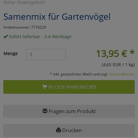
Hoher Proteingehalt!
Marketing
Samenmix für Gartenvögel
Artikelnummer: 7776229
Umfragetools
Sofort lieferbar - 2-6 Werktage
13,95
€
*
Cookies
Alle Akzeptieren
Menge
(4,65 EUR / 1 kg)
Cookies
Einstellungen speichern
* inkl. gesetzlicher MwSt und zzgl.
Versandkosten
zu Haupptseite Zustimmun
zurück
IN DEN WARENKORB
Fragen zum Produkt
Drucken