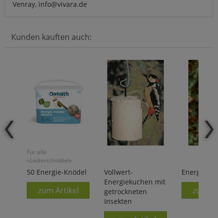
Venray, info@vivara.de
Kunden kauften auch:
Für alle
»Leckerschnäbel«
50 Energie-Knödel
Vollwert-
Energieb
Energiekuchen mit
zum Artikel
zum Ar
getrockneten
Insekten