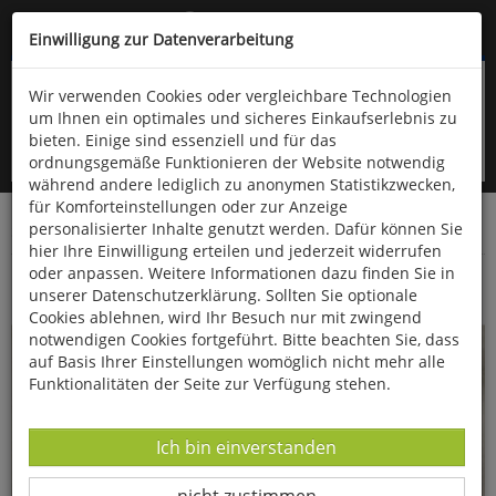
Kompletten Head der Seite überspringen
(06766) 903-200
oder (06766) 9323-960
Einwilligung zur Datenverarbeitung
Wir verwenden Cookies oder vergleichbare Technologien
um Ihnen ein optimales und sicheres Einkaufserlebnis zu
bieten. Einige sind essenziell und für das
ordnungsgemäße Funktionieren der Website notwendig
während andere lediglich zu anonymen Statistikzwecken,
für Komforteinstellungen oder zur Anzeige
personalisierter Inhalte genutzt werden. Dafür können Sie
Startseite
Bücher
Gesundheit
hier Ihre Einwilligung erteilen und jederzeit widerrufen
oder anpassen. Weitere Informationen dazu finden Sie in
Antibiotische Heilpflanzen
unserer Datenschutzerklärung. Sollten Sie optionale
Cookies ablehnen, wird Ihr Besuch nur mit zwingend
notwendigen Cookies fortgeführt. Bitte beachten Sie, dass
auf Basis Ihrer Einstellungen womöglich nicht mehr alle
Funktionalitäten der Seite zur Verfügung stehen.
Datenverarbeitung -
Ich bin einverstanden
Datenverarbeitung -