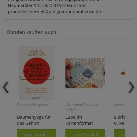
Neumarkter Str. 28, D 81673 München,
produktsicherheit@penguinrandomhouse.de
Kunden kauften auch:
Yoshiya Hasegawa:
Die haben Sie immer
Klein, aber oh
dabei!
Daumenyoga für
Lupe im
Eierlöffel
das Gehirn
Kartenformat
Olivenholz
zum Artikel
zum Artikel
zum Ar