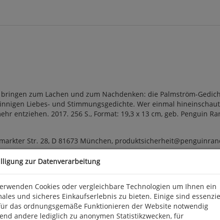
, bringen zum Lachen und zum Nachdenken: die Palmström-Gedicht
nsinnigen Liebes- und Stimmungsgedichte. Wer einmal hineinschau
hr entziehen. 2017. 256 S., Format: 19,3 x 13 cm, geb. Penguin R
arkter Str. 28, D 81673 München, produktsicherheit@penguinra
illigung zur Datenverarbeitung
verwenden Cookies oder vergleichbare Technologien um Ihnen ein
ales und sicheres Einkaufserlebnis zu bieten. Einige sind essenzie
für das ordnungsgemäße Funktionieren der Website notwendig
end andere lediglich zu anonymen Statistikzwecken, für