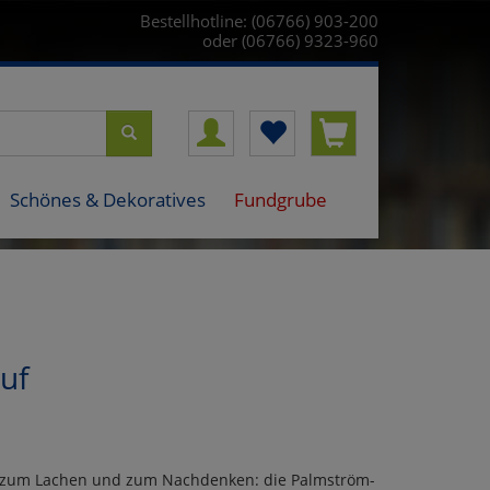
Bestellhotline: (06766) 903-200
oder (06766) 9323-960
Schönes & Dekoratives
Fundgrube
uf
en zum Lachen und zum Nachdenken: die Palmström-