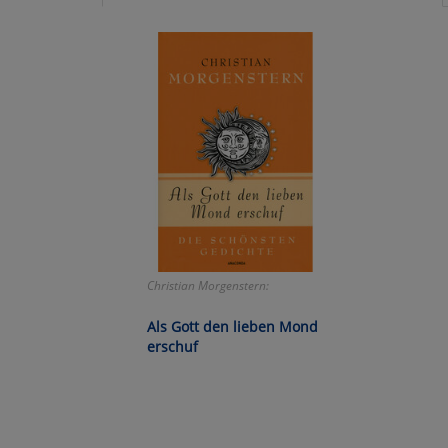
Ko
Wa
Pe
Ma
Um
Christian Morgenstern:
Als Gott den lieben Mond
erschuf