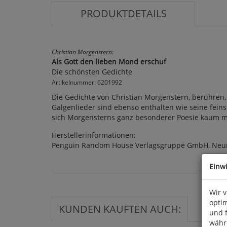
PRODUKTDETAILS
Christian Morgenstern:
Als Gott den lieben Mond erschuf
Die schönsten Gedichte
Artikelnummer: 6201992
Die Gedichte von Christian Morgenstern, berühren
Galgenlieder sind ebenso enthalten wie seine fei
sich Morgensterns ganz besonderer Poesie kaum me
Herstellerinformationen:
Penguin Random House Verlagsgruppe GmbH, Neum
Einw
Wir 
optim
KUNDEN KAUFTEN AUCH:
und 
währ