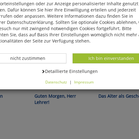
rteinstellungen oder zur Anzeige personalisierter Inhalte genutzt
n. Dafür können Sie hier Ihre Einwilligung erteilen und jederzeit
rrufen oder anpassen. Weitere Informationen dazu finden Sie in
er Datenschutzerklärung. Sollten Sie optionale Cookies ablehnen,
esuch nur mit zwingend notwendigen Cookies fortgeführt. Bitte
ten Sie, dass auf Basis Ihrer Einstellungen womöglich nicht mehr 
ionalitäten der Seite zur Verfügung stehen.
Datenverarbeitung -
Datenverarbeitung -
nicht zustimmen
Ich bin einverstanden
Datenverarbeitung -
Detaillierte Einstellungen
Datenschutz
|
Impressum
e. o. plauen:
Kirchner/Wenderoth/Busch:
Ruediger Dahlke:
können Sie alle optionalen Cookies einstellen. Sollten Sie optionale
ies ablehnen, wird Ihr Besuch nur mit zwingend notwendigen Cook
hn
Guten Morgen, Herr
Das Alter als Gesc
eführt. Bitte beachten Sie, dass auf Basis Ihrer Einstellungen womö
Lehrer!
 mehr alle Funktionalitäten der Seite zur Verfügung stehen.
tverständlich können Sie die Einstellungen jederzeit widerrufen o
ssen.