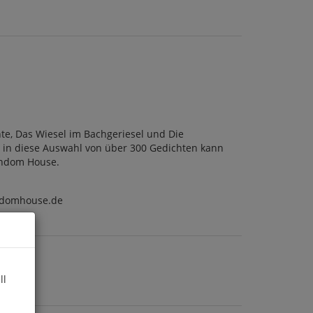
e, Das Wiesel im Bachgeriesel und Die
t in diese Auswahl von über 300 Gedichten kann
andom House.
ndomhouse.de
ll