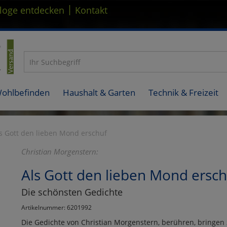
|
loge entdecken
Kontakt
Wohlbefinden
Haushalt & Garten
Technik & Freizeit
s Gott den lieben Mond erschuf
Christian Morgenstern:
Als Gott den lieben Mond ersch
Die schönsten Gedichte
Artikelnummer: 6201992
Die Gedichte von Christian Morgenstern, berühren, bring