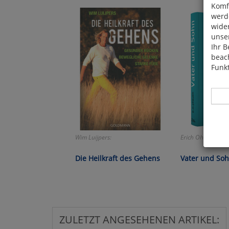
Komfo
werde
wide
unser
Ihr B
beach
Funkt
Wim Luijpers:
Erich Ohser alias 
Hier 
Cook
Die Heilkraft des Gehens
Vater und So
fortg
nicht
Selbs
anpa
ZULETZT ANGESEHENEN ARTIKEL: