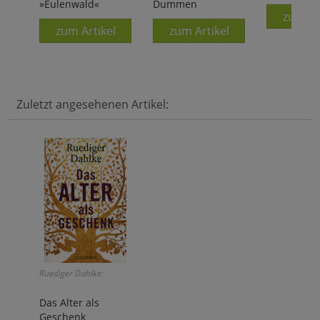
»Eulenwald«
Dummen
zum Ar
zum Artikel
zum Artikel
Zuletzt angesehenen Artikel:
Ruediger Dahlke:
Das Alter als
Geschenk