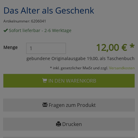
Das Alter als Geschenk
Marketing
Artikelnummer: 6206041
Umfragetools
Sofort lieferbar - 2-6 Werktage
12,00
€
*
Menge
Cookies
Alle Akzeptieren
gebundene Originalausgabe 19,00, als Taschenbuch
Cookies
Einstellungen speichern
* inkl. gesetzlicher MwSt und zzgl.
Versandkosten
zu Haupptseite Zustimmun
zurück
IN DEN WARENKORB
Fragen zum Produkt
Drucken