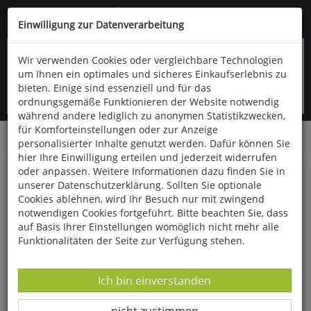
Kompletten Head der Seite überspringen
(06766) 903-200
oder (06766) 9323-960
Einwilligung zur Datenverarbeitung
Wir verwenden Cookies oder vergleichbare Technologien
um Ihnen ein optimales und sicheres Einkaufserlebnis zu
bieten. Einige sind essenziell und für das
ordnungsgemäße Funktionieren der Website notwendig
während andere lediglich zu anonymen Statistikzwecken,
für Komforteinstellungen oder zur Anzeige
personalisierter Inhalte genutzt werden. Dafür können Sie
Startseite
Bücher
Philosophie
hier Ihre Einwilligung erteilen und jederzeit widerrufen
oder anpassen. Weitere Informationen dazu finden Sie in
Das Alter als Geschenk
unserer Datenschutzerklärung. Sollten Sie optionale
Cookies ablehnen, wird Ihr Besuch nur mit zwingend
notwendigen Cookies fortgeführt. Bitte beachten Sie, dass
auf Basis Ihrer Einstellungen womöglich nicht mehr alle
Funktionalitäten der Seite zur Verfügung stehen.
Datenverarbeitung -
Ich bin einverstanden
Datenverarbeitung -