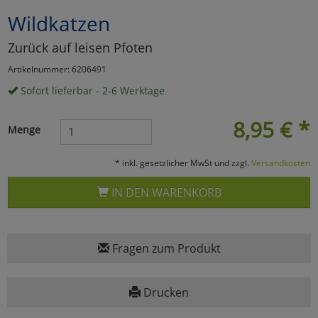
Wildkatzen
Marketing
Zurück auf leisen Pfoten
Umfragetools
Artikelnummer: 6206491
Sofort lieferbar - 2-6 Werktage
Cookies
Alle Akzeptieren
8,95
€
*
Menge
Cookies
Einstellungen speichern
* inkl. gesetzlicher MwSt und zzgl.
Versandkosten
zu Haupptseite Zustimmun
zurück
IN DEN WARENKORB
Fragen zum Produkt
Drucken