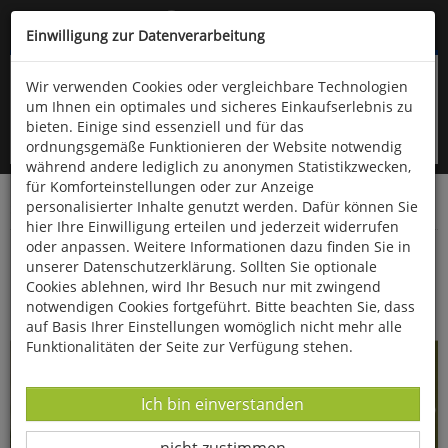
Kompletten Head der Seite überspringen
(06766) 903-200
oder (06766) 9323-960
Einwilligung zur Datenverarbeitung
Wir verwenden Cookies oder vergleichbare Technologien
um Ihnen ein optimales und sicheres Einkaufserlebnis zu
bieten. Einige sind essenziell und für das
ordnungsgemäße Funktionieren der Website notwendig
während andere lediglich zu anonymen Statistikzwecken,
für Komforteinstellungen oder zur Anzeige
personalisierter Inhalte genutzt werden. Dafür können Sie
Startseite
Bücher
Biologie allgemein
Zoologie
hier Ihre Einwilligung erteilen und jederzeit widerrufen
oder anpassen. Weitere Informationen dazu finden Sie in
Wildkatzen
unserer Datenschutzerklärung. Sollten Sie optionale
Cookies ablehnen, wird Ihr Besuch nur mit zwingend
notwendigen Cookies fortgeführt. Bitte beachten Sie, dass
auf Basis Ihrer Einstellungen womöglich nicht mehr alle
Funktionalitäten der Seite zur Verfügung stehen.
Datenverarbeitung -
Ich bin einverstanden
Datenverarbeitung -