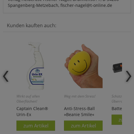
Spangenberg-Metzebach, fischer-nagel@t-online.de
Kunden kauften auch:
Wirkt auf allen
Weg mit dem Stress!
Schützt zuverl
Oberflächen!
Überraschung
Captain Clean®
Anti-Stress-Ball
Batterie-Te
Urin-Ex
»Beanie Smile«
zum Ar
zum Artikel
zum Artikel