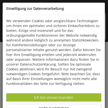
Kompletten Head der Seite überspringen
(06766) 903-200
oder (06766) 9323-960
Einwilligung zur Datenverarbeitung
Wir verwenden Cookies oder vergleichbare Technologien
um Ihnen ein optimales und sicheres Einkaufserlebnis zu
bieten. Einige sind essenziell und für das
ordnungsgemäße Funktionieren der Website notwendig
während andere lediglich zu anonymen Statistikzwecken,
für Komforteinstellungen oder zur Anzeige
personalisierter Inhalte genutzt werden. Dafür können Sie
Startseite
Gesundheit & Wohlbefinden
hier Ihre Einwilligung erteilen und jederzeit widerrufen
Körperpflege-Artikel
oder anpassen. Weitere Informationen dazu finden Sie in
unserer Datenschutzerklärung. Sollten Sie optionale
Taschenklappspiegel
Cookies ablehnen, wird Ihr Besuch nur mit zwingend
notwendigen Cookies fortgeführt. Bitte beachten Sie, dass
auf Basis Ihrer Einstellungen womöglich nicht mehr alle
Funktionalitäten der Seite zur Verfügung stehen.
Datenverarbeitung -
Ich bin einverstanden
Datenverarbeitung -