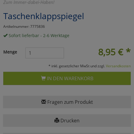
Zum Immer-dabei-Haben!
Marketing
Taschenklappspiegel
Artikelnummer: 7775836
Umfragetools
Sofort lieferbar - 2-6 Werktage
8,95
€
*
Cookies
Alle Akzeptieren
Menge
Cookies
Einstellungen speichern
* inkl. gesetzlicher MwSt und zzgl.
Versandkosten
zu Haupptseite Zustimmun
zurück
IN DEN WARENKORB
Fragen zum Produkt
Drucken