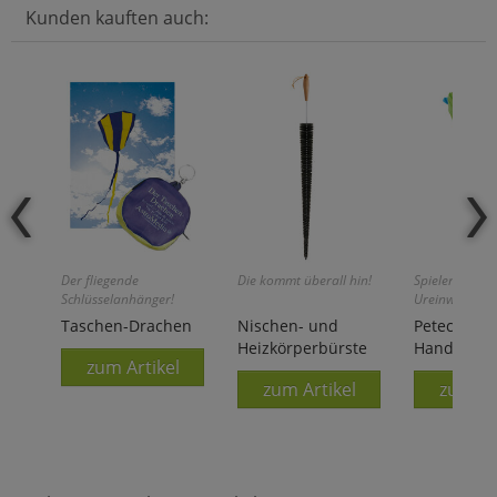
Kunden kauften auch:
Der fliegende
Die kommt überall hin!
Spielen wie di
Schlüsselanhänger!
Ureinwohner
Südamerikas!
Taschen-Drachen
Nischen- und
Peteca -
Heizkörperbürste
Handfederb
zum Artikel
zum Artikel
zum Ar