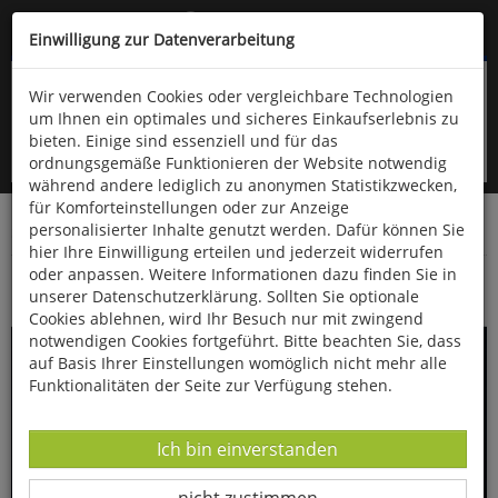
Kompletten Head der Seite überspringen
(06766) 903-200
oder (06766) 9323-960
Einwilligung zur Datenverarbeitung
Wir verwenden Cookies oder vergleichbare Technologien
um Ihnen ein optimales und sicheres Einkaufserlebnis zu
bieten. Einige sind essenziell und für das
ordnungsgemäße Funktionieren der Website notwendig
während andere lediglich zu anonymen Statistikzwecken,
für Komforteinstellungen oder zur Anzeige
personalisierter Inhalte genutzt werden. Dafür können Sie
Startseite
Bücher
Biologie allgemein
Diverses
hier Ihre Einwilligung erteilen und jederzeit widerrufen
oder anpassen. Weitere Informationen dazu finden Sie in
Wer wir waren
unserer Datenschutzerklärung. Sollten Sie optionale
Cookies ablehnen, wird Ihr Besuch nur mit zwingend
notwendigen Cookies fortgeführt. Bitte beachten Sie, dass
auf Basis Ihrer Einstellungen womöglich nicht mehr alle
Funktionalitäten der Seite zur Verfügung stehen.
Datenverarbeitung -
Ich bin einverstanden
Datenverarbeitung -