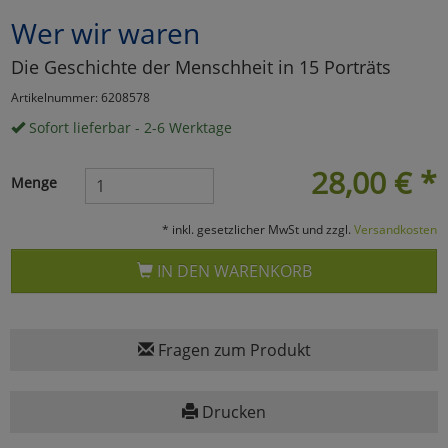
Wer wir waren
Marketing
Die Geschichte der Menschheit in 15 Porträts
Umfragetools
Artikelnummer: 6208578
Sofort lieferbar - 2-6 Werktage
Cookies
Alle Akzeptieren
28,00
€
*
Menge
Cookies
Einstellungen speichern
* inkl. gesetzlicher MwSt und zzgl.
Versandkosten
zu Haupptseite Zustimmun
zurück
IN DEN WARENKORB
Fragen zum Produkt
Drucken