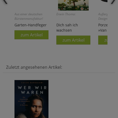
Aus einer deutschen
Erwin Thoma:
Außergewöhnl
Bürstenmanufaktur!
Design!
Garten-Handfeger
Dich sah ich
Porzellanb
wachsen
»Van Goghs
zum Artikel
zum Artikel
zum Ar
Zuletzt angesehenen Artikel: