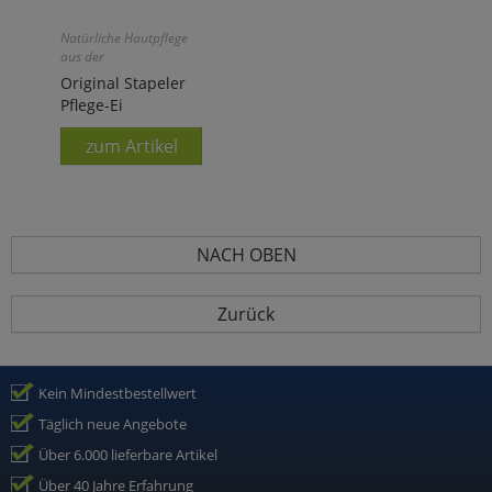
Natürliche Hautpflege
aus der
Honigmanufaktur!
Original Stapeler
Pflege-Ei
zum Artikel
NACH OBEN
Zurück
Kein Mindestbestellwert
Täglich neue Angebote
Über 6.000 lieferbare Artikel
Über 40 Jahre Erfahrung