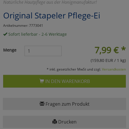
Natürliche Hautpflege aus der Honigmanufaktur!
Marketing
Original Stapeler Pflege-Ei
Artikelnummer: 7773041
Umfragetools
Sofort lieferbar - 2-6 Werktage
7,99
€
*
Cookies
Alle Akzeptieren
Menge
(159,80 EUR / 1 kg)
Cookies
Einstellungen speichern
* inkl. gesetzlicher MwSt und zzgl.
Versandkosten
zu Haupptseite Zustimmun
zurück
IN DEN WARENKORB
Fragen zum Produkt
Drucken