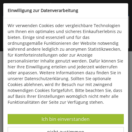
Kompletten Head der Seite überspringen
(06766) 903-200
oder (06766) 9323-960
Einwilligung zur Datenverarbeitung
Wir verwenden Cookies oder vergleichbare Technologien
um Ihnen ein optimales und sicheres Einkaufserlebnis zu
bieten. Einige sind essenziell und für das
ordnungsgemäße Funktionieren der Website notwendig
während andere lediglich zu anonymen Statistikzwecken,
für Komforteinstellungen oder zur Anzeige
personalisierter Inhalte genutzt werden. Dafür können Sie
Startseite
Gesundheit & Wohlbefinden
hier Ihre Einwilligung erteilen und jederzeit widerrufen
Salben & Tinkturen
oder anpassen. Weitere Informationen dazu finden Sie in
unserer Datenschutzerklärung. Sollten Sie optionale
Original Stapeler Pflege-Ei
Cookies ablehnen, wird Ihr Besuch nur mit zwingend
notwendigen Cookies fortgeführt. Bitte beachten Sie, dass
auf Basis Ihrer Einstellungen womöglich nicht mehr alle
Funktionalitäten der Seite zur Verfügung stehen.
Datenverarbeitung -
Ich bin einverstanden
Datenverarbeitung -