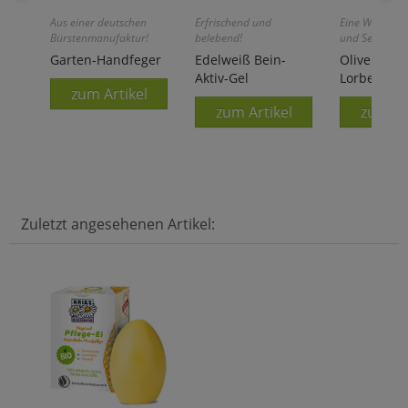
Aus einer deutschen
Erfrischend und
Eine Wohltat 
Bürstenmanufaktur!
belebend!
und Seele!
Garten-Handfeger
Edelweiß Bein-
Oliven-
Aktiv-Gel
Lorbeeröls
zum Artikel
zum Artikel
zum Ar
Zuletzt angesehenen Artikel: