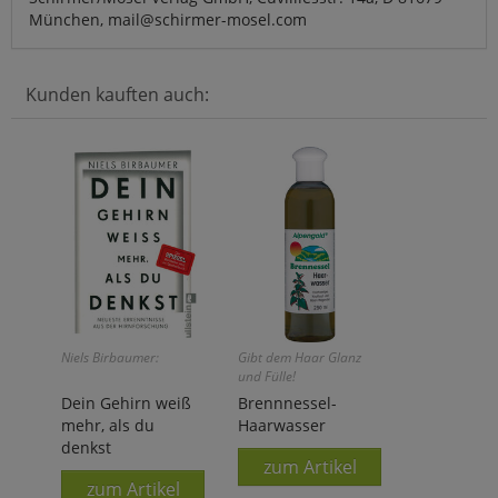
München, mail@schirmer-mosel.com
Kunden kauften auch:
Niels Birbaumer:
Gibt dem Haar Glanz
und Fülle!
Dein Gehirn weiß
Brennnessel-
mehr, als du
Haarwasser
denkst
zum Artikel
zum Artikel