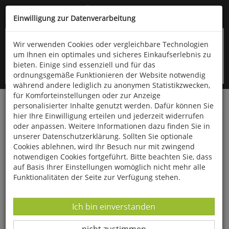
Kompletten Head der Seite überspringen
(06766) 903-200
oder (06766) 9323-960
Einwilligung zur Datenverarbeitung
Wir verwenden Cookies oder vergleichbare Technologien
um Ihnen ein optimales und sicheres Einkaufserlebnis zu
bieten. Einige sind essenziell und für das
ordnungsgemäße Funktionieren der Website notwendig
während andere lediglich zu anonymen Statistikzwecken,
für Komforteinstellungen oder zur Anzeige
personalisierter Inhalte genutzt werden. Dafür können Sie
Startseite
Bücher
Kunst
Bildende Kunst
hier Ihre Einwilligung erteilen und jederzeit widerrufen
oder anpassen. Weitere Informationen dazu finden Sie in
Wer war Mona Lisa?
unserer Datenschutzerklärung. Sollten Sie optionale
Cookies ablehnen, wird Ihr Besuch nur mit zwingend
notwendigen Cookies fortgeführt. Bitte beachten Sie, dass
auf Basis Ihrer Einstellungen womöglich nicht mehr alle
Funktionalitäten der Seite zur Verfügung stehen.
Datenverarbeitung -
Ich bin einverstanden
Datenverarbeitung -