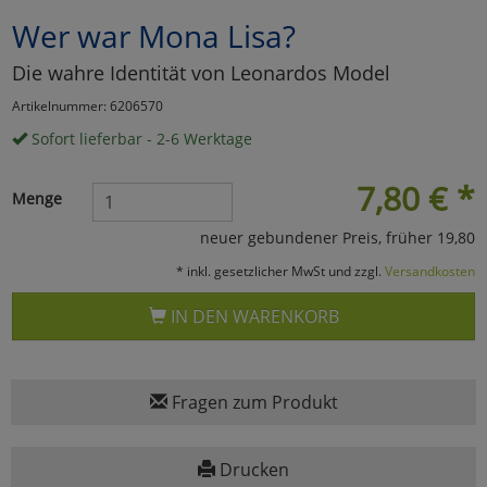
Wer war Mona Lisa?
Marketing
Die wahre Identität von Leonardos Model
Umfragetools
Artikelnummer: 6206570
Sofort lieferbar - 2-6 Werktage
Cookies
Alle Akzeptieren
7,80
€
*
Menge
Cookies
Einstellungen speichern
neuer gebundener Preis, früher 19,80
* inkl. gesetzlicher MwSt und zzgl.
Versandkosten
zu Haupptseite Zustimmun
zurück
IN DEN WARENKORB
Fragen zum Produkt
Drucken