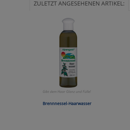
ZULETZT ANGESEHENEN ARTIKEL:
Ko
Wa
Pe
Ma
Um
Gibt dem Haar Glanz und Fülle!
Brennnessel-Haarwasser