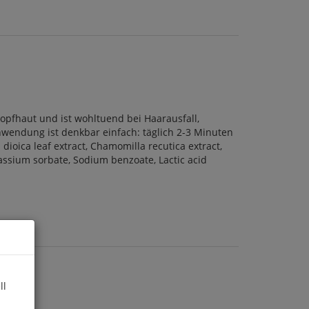
opfhaut und ist wohltuend bei Haarausfall,
endung ist denkbar einfach: täglich 2-3 Minuten
dioica leaf extract, Chamomilla recutica extract,
tassium sorbate, Sodium benzoate, Lactic acid
ll