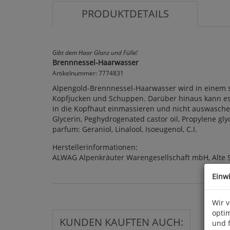
PRODUKTDETAILS
Gibt dem Haar Glanz und Fülle!
Brennnessel-Haarwasser
Artikelnummer: 7774831
Alpengold-Brennnessel-Haarwasser wird in einem sp
Kopfjucken und Schuppen. Darüber hinaus kann es
in die Kopfhaut einmassieren und nicht auswaschen. I
Glycerin, Peghydrogenated castor oil, Propylene gly
parfum: Geraniol, Linalool, Isoeugenol, C.I.
Herstellerinformationen:
ALWAG Alpenkräuter Warengesellschaft mbH, Alte S
Einw
Wir 
optim
KUNDEN KAUFTEN AUCH:
und 