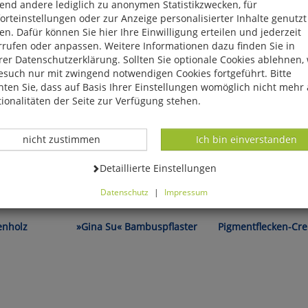
end andere lediglich zu anonymen Statistikzwecken, für
rteinstellungen oder zur Anzeige personalisierter Inhalte genutzt
n. Dafür können Sie hier Ihre Einwilligung erteilen und jederzeit
rrufen oder anpassen. Weitere Informationen dazu finden Sie in
er Datenschutzerklärung. Sollten Sie optionale Cookies ablehnen,
esuch nur mit zwingend notwendigen Cookies fortgeführt. Bitte
ten Sie, dass auf Basis Ihrer Einstellungen womöglich nicht mehr 
ionalitäten der Seite zur Verfügung stehen.
Datenverarbeitung -
Datenverarbeitung -
nicht zustimmen
Ich bin einverstanden
Datenverarbeitung -
Detaillierte Einstellungen
Datenschutz
|
Impressum
Steigern Sie Ihr Wohlbefinden!
Hautärztlich getestet!
können Sie alle optionalen Cookies einstellen. Sollten Sie optionale
ies ablehnen, wird Ihr Besuch nur mit zwingend notwendigen Cook
venholz
»Gina Su« Bambuspflaster
Pigmentflecken-Cr
eführt. Bitte beachten Sie, dass auf Basis Ihrer Einstellungen womö
 mehr alle Funktionalitäten der Seite zur Verfügung stehen.
tverständlich können Sie die Einstellungen jederzeit widerrufen o
ssen.