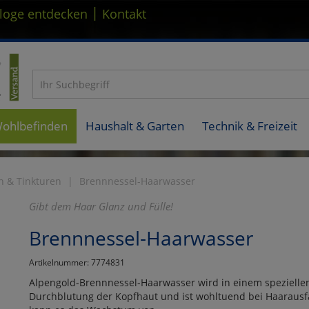
|
loge entdecken
Kontakt
Wohlbefinden
Haushalt & Garten
Technik & Freizeit
n & Tinkturen
Brennnessel-Haarwasser
Gibt dem Haar Glanz und Fülle!
Brennnessel-Haarwasser
Artikelnummer: 7774831
Alpengold-Brennnessel-Haarwasser wird in einem speziellen 
Durchblutung der Kopfhaut und ist wohltuend bei Haarausf