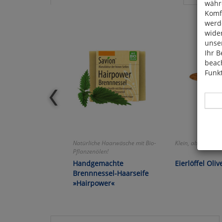
währ
Komfo
werde
wide
unser
Ihr B
beach
Funkt
Natürliche Haarwäsche mit Bio-
Klein, aber oho!
Hier 
Pflanzenölen!
Cook
Handgemachte
Eierlöffel Oli
fortg
Brennnessel-Haarseife
nicht
»Hairpower«
Selbs
anpa