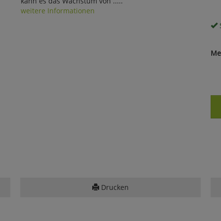
kann es das Wachstum von .....
weitere Informationen
S
Me
Drucken