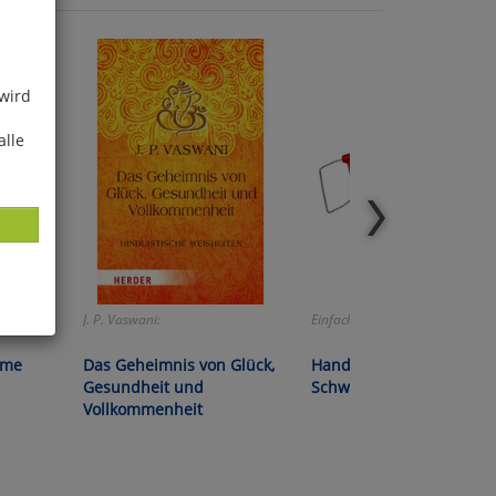
 wird
alle
J. P. Vaswani:
Einfach genial!
ies
eme
Das Geheimnis von Glück,
Handjäter »Lucko« aus
glich
Gesundheit und
Schweden
Vollkommenheit
der