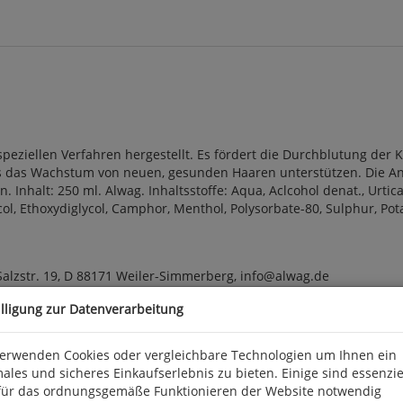
eziellen Verfahren hergestellt. Es fördert die Durchblutung der K
 das Wachstum von neuen, gesunden Haaren unterstützen. Die Anw
nhalt: 250 ml. Alwag. Inhaltsstoffe: Aqua, Aclcohol denat., Urtica 
col, Ethoxydiglycol, Camphor, Menthol, Polysorbate-80, Sulphur, Po
alzstr. 19, D 88171 Weiler-Simmerberg, info@alwag.de
illigung zur Datenverarbeitung
verwenden Cookies oder vergleichbare Technologien um Ihnen ein
ales und sicheres Einkaufserlebnis zu bieten. Einige sind essenzie
für das ordnungsgemäße Funktionieren der Website notwendig