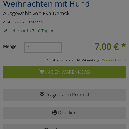
Weihnachten mit Hund
Marketing
Ausgewählt von Eva Demski
Artikelnummer: 6109559
Umfragetools
Lieferbar in 7-10 Tagen
7,00
€
*
Menge
Cookies
Alle Akzeptieren
* inkl. gesetzlicher MwSt und zzgl.
Versandkosten
Cookies
Einstellungen speichern
IN DEN WARENKORB
zu Haupptseite Zustimmun
zurück
Fragen zum Produkt
Drucken