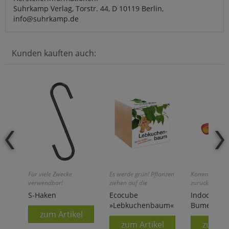
Suhrkamp Verlag, Torstr. 44, D 10119 Berlin,
info@suhrkamp.de
Kunden kauften auch:
Für viele Zwecke
Es werde grün! Pflanzen
Kommt garant
verwendbar!
ziehen auf die
zurück!
einfachste Art!
S-Haken
Ecocube
Indoor-Soft
»Lebkuchenbaum«
Bumerang
zum Artikel
zum Artikel
zum Ar