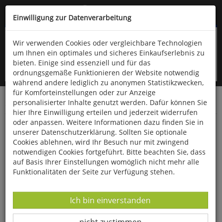
Kompletten Head der Seite überspringen
(06766) 903-200
oder (06766) 9323-960
Einwilligung zur Datenverarbeitung
Wir verwenden Cookies oder vergleichbare Technologien
um Ihnen ein optimales und sicheres Einkaufserlebnis zu
bieten. Einige sind essenziell und für das
ordnungsgemäße Funktionieren der Website notwendig
während andere lediglich zu anonymen Statistikzwecken,
für Komforteinstellungen oder zur Anzeige
personalisierter Inhalte genutzt werden. Dafür können Sie
Startseite
Fundgrube
Advent & Weihnachten
hier Ihre Einwilligung erteilen und jederzeit widerrufen
oder anpassen. Weitere Informationen dazu finden Sie in
Weihnachten mit Hund
unserer Datenschutzerklärung. Sollten Sie optionale
Cookies ablehnen, wird Ihr Besuch nur mit zwingend
notwendigen Cookies fortgeführt. Bitte beachten Sie, dass
auf Basis Ihrer Einstellungen womöglich nicht mehr alle
Funktionalitäten der Seite zur Verfügung stehen.
Datenverarbeitung -
Ich bin einverstanden
Datenverarbeitung -