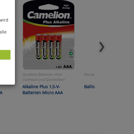
 wird
alle
e
Qualitäts-Batterien ohne
Das bewährte Hausmittel!
er!
Cadmium und Quecksilber!
Alkaline Plus 1,5-V-
Ballistol-Öl
ies
AA
Batterien Micro AAA
glich
der