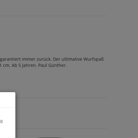
garantiert immer zurück. Der ultimative Wurfspaß
1 cm. Ab 5 Jahren. Paul Günther.
ll