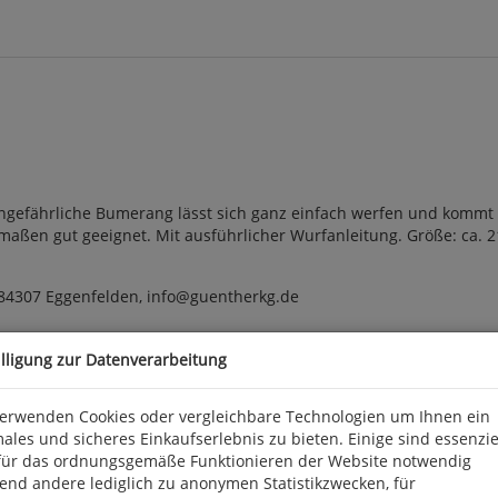
ngefährliche Bumerang lässt sich ganz einfach werfen und kommt 
maßen gut geeignet. Mit ausführlicher Wurfanleitung. Größe: ca. 2
 84307 Eggenfelden, info@guentherkg.de
illigung zur Datenverarbeitung
verwenden Cookies oder vergleichbare Technologien um Ihnen ein
ales und sicheres Einkaufserlebnis zu bieten. Einige sind essenzie
für das ordnungsgemäße Funktionieren der Website notwendig
end andere lediglich zu anonymen Statistikzwecken, für