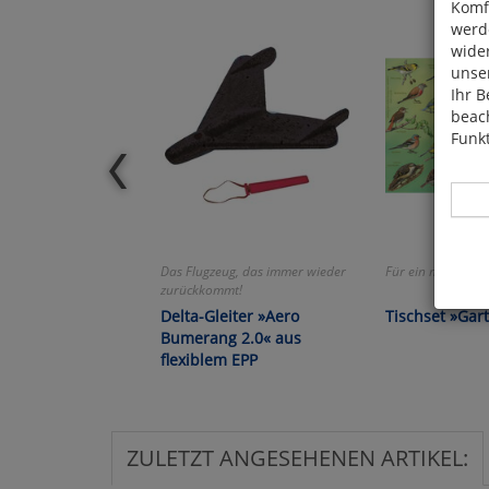
Komfo
werde
wide
unser
Ihr B
beach
Funkt
Das Flugzeug, das immer wieder
Für ein munteres 
zurückkommt!
Hier 
Delta-Gleiter »Aero
Tischset »Gar
Cook
Bumerang 2.0« aus
fortg
flexiblem EPP
nicht
Selbs
anpa
ZULETZT ANGESEHENEN ARTIKEL: