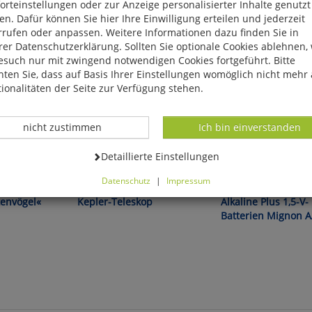
rteinstellungen oder zur Anzeige personalisierter Inhalte genutzt
n. Dafür können Sie hier Ihre Einwilligung erteilen und jederzeit
rrufen oder anpassen. Weitere Informationen dazu finden Sie in
er Datenschutzerklärung. Sollten Sie optionale Cookies ablehnen,
esuch nur mit zwingend notwendigen Cookies fortgeführt. Bitte
ten Sie, dass auf Basis Ihrer Einstellungen womöglich nicht mehr 
ionalitäten der Seite zur Verfügung stehen.
Datenverarbeitung -
Datenverarbeitung -
nicht zustimmen
Ich bin einverstanden
Datenverarbeitung -
Detaillierte Einstellungen
Frühstück!
Das Fernrohr des großen
Qualitäts-Batterien ohn
Datenschutz
|
Impressum
Astronomen!
Cadmium und Quecksilb
können Sie alle optionalen Cookies einstellen. Sollten Sie optionale
tenvögel«
Kepler-Teleskop
Alkaline Plus 1,5-V-
ies ablehnen, wird Ihr Besuch nur mit zwingend notwendigen Cook
Batterien Mignon 
eführt. Bitte beachten Sie, dass auf Basis Ihrer Einstellungen womö
 mehr alle Funktionalitäten der Seite zur Verfügung stehen.
tverständlich können Sie die Einstellungen jederzeit widerrufen o
ssen.