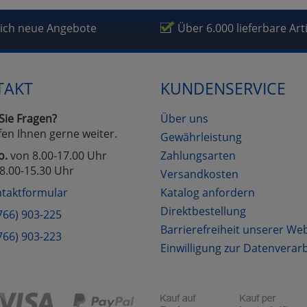
lich neue Angebote
Über 6.000 lieferbare Art
TAKT
KUNDENSERVICE
Sie Fragen?
Über uns
fen Ihnen gerne weiter.
Gewährleistung
o.
von 8.00-17.00 Uhr
Zahlungsarten
8.00-15.30 Uhr
Versandkosten
taktformular
Katalog anfordern
Direktbestellung
766) 903-225
Barrierefreiheit unserer We
766) 903-223
Einwilligung zur Datenverar