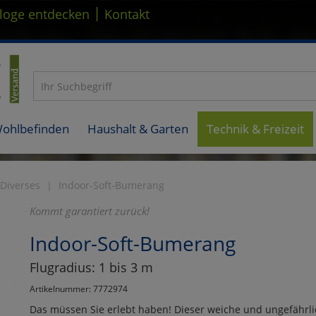
|
loge entdecken
Kontakt
Wohlbefinden
Haushalt & Garten
Technik & Freizeit
Diverses
Indoor-Soft-Bumerang
Kommt garantiert zurück!
Indoor-Soft-Bumerang
Flugradius: 1 bis 3 m
Artikelnummer: 7772974
Das müssen Sie erlebt haben! Dieser weiche und ungefährli