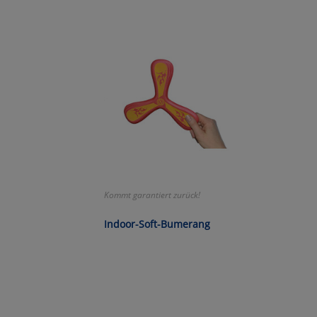
Ko
Wa
Pe
Ma
Um
Kommt garantiert zurück!
Indoor-Soft-Bumerang