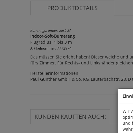
PRODUKTDETAILS
Kommt garantiert zurück!
Indoor-Soft-Bumerang
Flugradius: 1 bis 3 m
Artikelnummer: 7772974
Das müssen Sie erlebt haben! Dieser weiche und u
fürs Zimmer. Für Rechts- und Linkshänder gleicher
Herstellerinformationen:
Paul Günther GmbH & Co. KG, Lauterbachstr. 28, D
Einw
Wir 
KUNDEN KAUFTEN AUCH:
optim
und 
währ