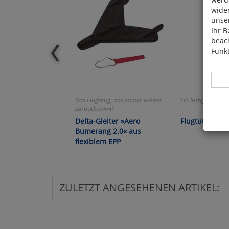
wide
unser
Ihr B
beach
Funkt
Das Flugzeug, das immer wieder
Ein lustiger Spaß!
zurückkommt!
Delta-Gleiter »Aero
Flugtüte »Luft
Hier 
Bumerang 2.0« aus
Cook
flexiblem EPP
fortg
nicht
Selbs
anpa
ZULETZT ANGESEHENEN ARTIKEL:
Ko