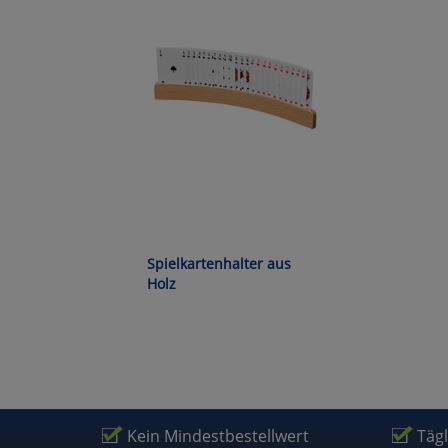
Wa
Pe
Ma
Um
Spielkartenhalter aus
Holz
Kein Mindestbestellwert
Täg