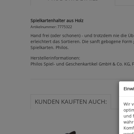
Spielkartenhalter aus Holz
Artikelnummer: 7775322
Hand frei (oder schonen) - und trotzdem nie die Üb
erleichtert das Sortieren. Die sanft gebogene Form 
Spielkarten. Philos.
Herstellerinformationen:
Philos Spiel- und Geschenkartikel GmbH & Co. KG, Fr
Einw
KUNDEN KAUFTEN AUCH:
Wir 
optim
und 
währ
Komfo
werde