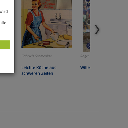
 wird
alle
lauen:
Gabriele Schmenkel:
Roger Willemsen:
Leichte Küche aus
Willemsens Jahreszeiten
schweren Zeiten
ies
glich
der