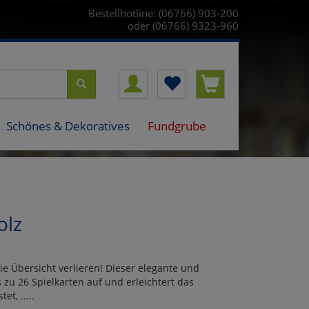
Bestellhotline: (06766) 903-200
oder (06766) 9323-960
Schönes & Dekoratives
Fundgrube
olz
ie Übersicht verlieren! Dieser elegante und
zu 26 Spielkarten auf und erleichtert das
t, .....