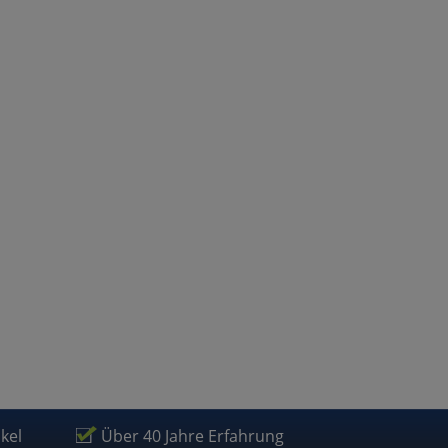
atenverarbeitung (Seitenende)
ikel
Über 40 Jahre Erfahrung