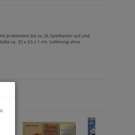
mmt problemlos bis zu 26 Spielkarten auf und
Maße ca. 33 x 3,5 x 1 cm. Lieferung ohne
ll