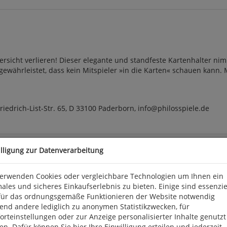
ersicht verlieren! Dieser elegante und standfeste Kartenhalter ni
gewährleistet, dass kein Mitspieler »in die Karten« schauen kann. 
iedrich-List-Str. 65, D 33100 Paderborn, info@philosspiele.de
illigung zur Datenverarbeitung
verwenden Cookies oder vergleichbare Technologien um Ihnen ein
ales und sicheres Einkaufserlebnis zu bieten. Einige sind essenzie
für das ordnungsgemäße Funktionieren der Website notwendig
end andere lediglich zu anonymen Statistikzwecken, für
rteinstellungen oder zur Anzeige personalisierter Inhalte genutzt
n. Dafür können Sie hier Ihre Einwilligung erteilen und jederzeit