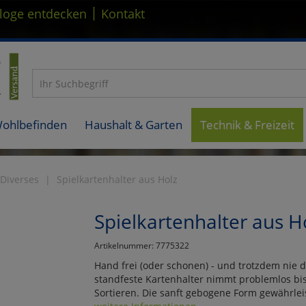
|
loge entdecken
Kontakt
Wohlbefinden
Haushalt & Garten
Technik & Freizeit
Diverses
Spielkartenhalter aus Holz
Spielkartenhalter aus H
Artikelnummer: 7775322
Hand frei (oder schonen) - und trotzdem nie d
standfeste Kartenhalter nimmt problemlos bis 
Sortieren. Die sanft gebogene Form gewährleiste