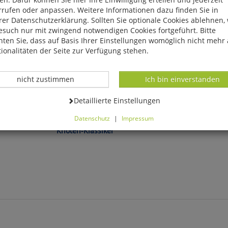
rrufen oder anpassen. Weitere Informationen dazu finden Sie in
er Datenschutzerklärung. Sollten Sie optionale Cookies ablehnen,
esuch nur mit zwingend notwendigen Cookies fortgeführt. Bitte
ten Sie, dass auf Basis Ihrer Einstellungen womöglich nicht mehr 
ionalitäten der Seite zur Verfügung stehen.
Datenverarbeitung -
Datenverarbeitung -
nicht zustimmen
Ich bin einverstanden
Knoten lernen leicht gemacht!
Erich Ohser alias e. o. p
Datenverarbeitung -
Detaillierte Einstellungen
Datenschutz
|
Impressum
ikus«
Die große Box der
Vater und Sohn
können Sie alle optionalen Cookies einstellen. Sollten Sie optionale
Knoten-Klassiker
ies ablehnen, wird Ihr Besuch nur mit zwingend notwendigen Cook
eführt. Bitte beachten Sie, dass auf Basis Ihrer Einstellungen womö
 mehr alle Funktionalitäten der Seite zur Verfügung stehen.
tverständlich können Sie die Einstellungen jederzeit widerrufen o
ssen.
mfortfunktionen