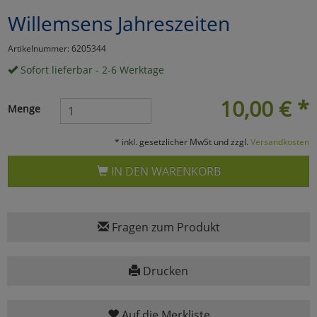
Willemsens Jahreszeiten
Marketing
Artikelnummer: 6205344
Umfragetools
Sofort lieferbar - 2-6 Werktage
10,00
€
*
Menge
Cookies
Alle Akzeptieren
* inkl. gesetzlicher MwSt und zzgl.
Versandkosten
Cookies
Einstellungen speichern
IN DEN WARENKORB
zu Haupptseite Zustimmun
zurück
Fragen zum Produkt
Drucken
Auf die Merkliste