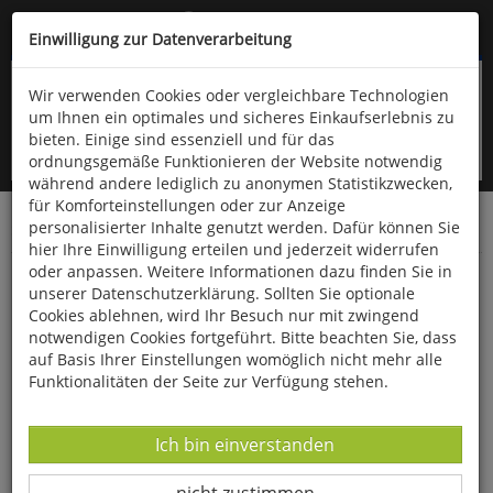
Kompletten Head der Seite überspringen
(06766) 903-200
oder (06766) 9323-960
Einwilligung zur Datenverarbeitung
Wir verwenden Cookies oder vergleichbare Technologien
um Ihnen ein optimales und sicheres Einkaufserlebnis zu
bieten. Einige sind essenziell und für das
ordnungsgemäße Funktionieren der Website notwendig
während andere lediglich zu anonymen Statistikzwecken,
für Komforteinstellungen oder zur Anzeige
personalisierter Inhalte genutzt werden. Dafür können Sie
Startseite
Bücher
Literatur
Diverses
hier Ihre Einwilligung erteilen und jederzeit widerrufen
oder anpassen. Weitere Informationen dazu finden Sie in
Willemsens Jahreszeiten
unserer Datenschutzerklärung. Sollten Sie optionale
Cookies ablehnen, wird Ihr Besuch nur mit zwingend
notwendigen Cookies fortgeführt. Bitte beachten Sie, dass
auf Basis Ihrer Einstellungen womöglich nicht mehr alle
Funktionalitäten der Seite zur Verfügung stehen.
Datenverarbeitung -
Ich bin einverstanden
Datenverarbeitung -