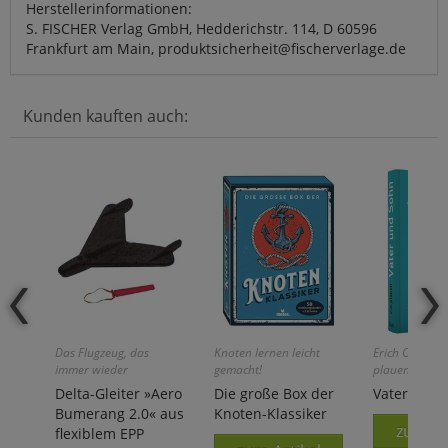
Herstellerinformationen:
S. FISCHER Verlag GmbH, Hedderichstr. 114, D 60596
Frankfurt am Main, produktsicherheit@fischerverlage.de
Kunden kauften auch:
Das Flugzeug, das
Knoten lernen leicht
Erich Ohser ali
immer wieder
gemacht!
plauen:
zurückkommt!
Delta-Gleiter »Aero
Die große Box der
Vater und 
Bumerang 2.0« aus
Knoten-Klassiker
zum Ar
flexiblem EPP