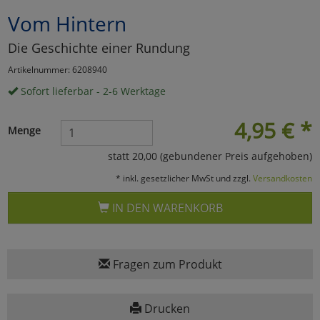
Vom Hintern
Marketing
Die Geschichte einer Rundung
Umfragetools
Artikelnummer: 6208940
Sofort lieferbar - 2-6 Werktage
Cookies
Alle Akzeptieren
4,95
€
*
Menge
Cookies
Einstellungen speichern
statt 20,00 (gebundener Preis aufgehoben)
* inkl. gesetzlicher MwSt und zzgl.
Versandkosten
zu Haupptseite Zustimmun
zurück
IN DEN WARENKORB
Fragen zum Produkt
Drucken