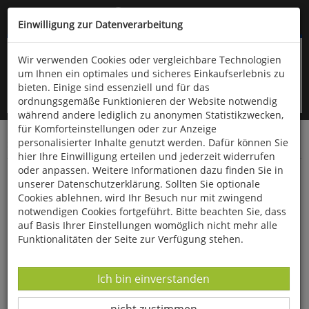
Kompletten Head der Seite überspringen
(06766) 903-200
oder (06766) 9323-960
Einwilligung zur Datenverarbeitung
Wir verwenden Cookies oder vergleichbare Technologien
um Ihnen ein optimales und sicheres Einkaufserlebnis zu
bieten. Einige sind essenziell und für das
ordnungsgemäße Funktionieren der Website notwendig
während andere lediglich zu anonymen Statistikzwecken,
für Komforteinstellungen oder zur Anzeige
personalisierter Inhalte genutzt werden. Dafür können Sie
Startseite
Bücher
Verschiedene Sachgebiete
hier Ihre Einwilligung erteilen und jederzeit widerrufen
oder anpassen. Weitere Informationen dazu finden Sie in
Vom Hintern
unserer Datenschutzerklärung. Sollten Sie optionale
Cookies ablehnen, wird Ihr Besuch nur mit zwingend
notwendigen Cookies fortgeführt. Bitte beachten Sie, dass
auf Basis Ihrer Einstellungen womöglich nicht mehr alle
Funktionalitäten der Seite zur Verfügung stehen.
Datenverarbeitung -
Ich bin einverstanden
Datenverarbeitung -