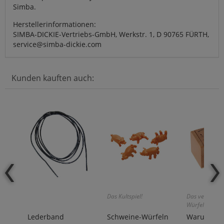
Simba.
Herstellerinformationen:
SIMBA-DICKIE-Vertriebs-GmbH, Werkstr. 1, D 90765 FÜRTH,
service@simba-dickie.com
Kunden kauften auch:
Das Kultspiel!
Das verflixte
Würfelspiel!
Lederband
Schweine-Würfeln
Warum imm