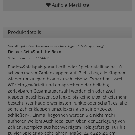
Auf die Merkliste
Produktdetails
Der Würfelspiele-Klassiker in hochwertiger Holz-Ausführung!
Deluxe-Set »Shut the Box«
Artikelnummer: 7774401
Endlos-Spielspaß garantiert! Jeder Spieler stellt seine 10
schwenkbaren Zahlenklappen auf. Ziel ist es, alle Klappen
wieder umzulegen bzw. »zu schließen«. Es wird mit zwei
Würfeln gewürfelt und entsprechend der beliebig
zerlegbaren Gesamtaugenzahl werden ein oder zwei
Klappen geschlossen. So lange, bis keine Möglichkeit mehr
besteht. Wer hat die wenigsten Punkte oder schafft es, alle
seine Zahlenklappen umzulegen, also seine »Box zu
schließen«? Einmal begonnen werden Sie nicht mehr
aufhören wollen! Auch ideal zum Üben der Zerlegung von
Zahlen. Komplett aus hochwertigem Holz gefertigt. Für bis
zu vier Spieler ab acht Jahren. Maße: 22 x 22 x 2,5 cm.