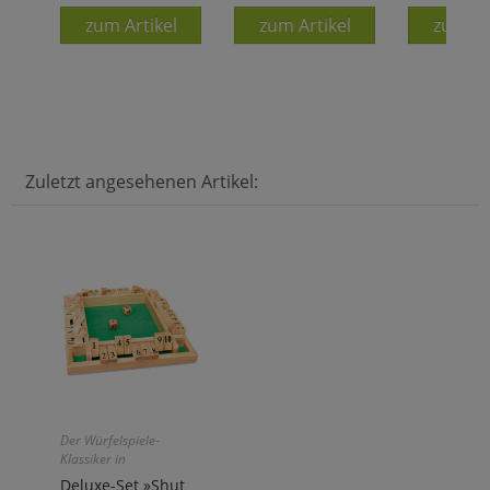
zum Artikel
zum Artikel
zum Ar
Zuletzt angesehenen Artikel:
Der Würfelspiele-
Klassiker in
hochwertiger Holz-
Deluxe-Set »Shut