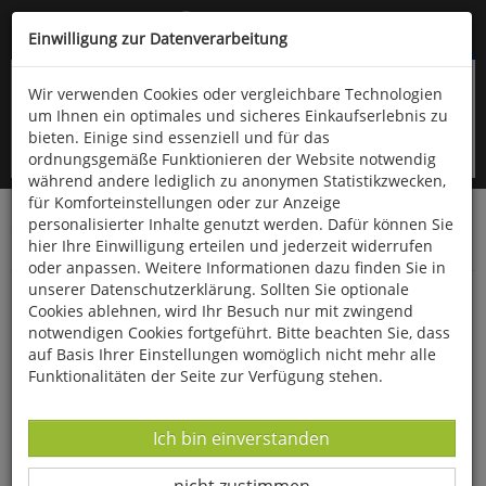
Kompletten Head der Seite überspringen
(06766) 903-200
oder (06766) 9323-960
Einwilligung zur Datenverarbeitung
Wir verwenden Cookies oder vergleichbare Technologien
um Ihnen ein optimales und sicheres Einkaufserlebnis zu
bieten. Einige sind essenziell und für das
ordnungsgemäße Funktionieren der Website notwendig
während andere lediglich zu anonymen Statistikzwecken,
für Komforteinstellungen oder zur Anzeige
personalisierter Inhalte genutzt werden. Dafür können Sie
Startseite
Technik & Freizeit
Spiel & Spaß
hier Ihre Einwilligung erteilen und jederzeit widerrufen
Gesellschaftsspiele
oder anpassen. Weitere Informationen dazu finden Sie in
unserer Datenschutzerklärung. Sollten Sie optionale
Deluxe-Set »Shut the Box«
Cookies ablehnen, wird Ihr Besuch nur mit zwingend
notwendigen Cookies fortgeführt. Bitte beachten Sie, dass
auf Basis Ihrer Einstellungen womöglich nicht mehr alle
Funktionalitäten der Seite zur Verfügung stehen.
Datenverarbeitung -
Ich bin einverstanden
Datenverarbeitung -