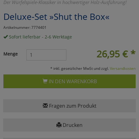
Der Würfelspiele-Klassiker in hochwertiger Holz-Ausführung!
Marketing
Deluxe-Set »Shut the Box«
Artikelnummer: 7774401
Umfragetools
Sofort lieferbar - 2-6 Werktage
26,95
€
*
Cookies
Alle Akzeptieren
Menge
Cookies
Einstellungen speichern
* inkl. gesetzlicher MwSt und zzgl.
Versandkosten
zu Haupptseite Zustimmun
zurück
IN DEN WARENKORB
Fragen zum Produkt
Drucken