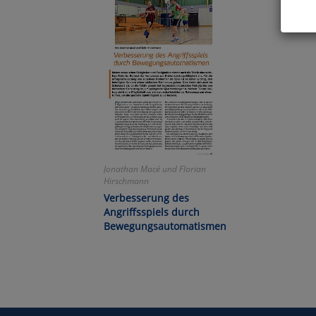
Hier 
Cook
fortg
nicht
Selbs
anpa
Ko
Jonathan Macé und Florian
Hirschmann
Wa
Verbesserung des
Angriffsspiels durch
Pe
Bewegungsautomatismen
Ma