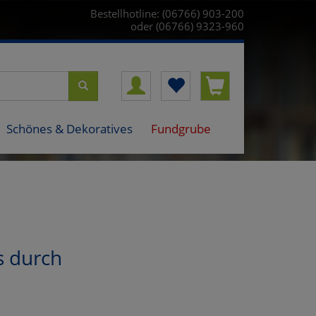
Bestellhotline: (06766) 903-200
oder (06766) 9323-960
Schönes & Dekoratives
Fundgrube
s durch