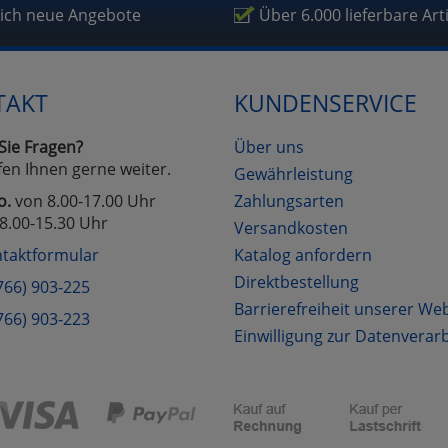
fragetools
lich neue Angebote
Über 6.000 lieferbare Art
Cookies
Cookies
Alle Akzeptieren
Einstellungen speichern
TAKT
KUNDENSERVICE
zu Haupptseite Zustimmung D
zurück
Sie Fragen?
Über uns
fen Ihnen gerne weiter.
Gewährleistung
o.
von 8.00-17.00 Uhr
Zahlungsarten
8.00-15.30 Uhr
Versandkosten
taktformular
Katalog anfordern
Direktbestellung
766) 903-225
Barrierefreiheit unserer We
766) 903-223
Einwilligung zur Datenverar