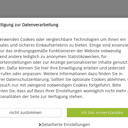
illigung zur Datenverarbeitung
verwenden Cookies oder vergleichbare Technologien um Ihnen ein
sautomatismen
ales und sicheres Einkaufserlebnis zu bieten. Einige sind essenzie
für das ordnungsgemäße Funktionieren der Website notwendig
mt auch die Taktik eine wichtige Rolle im Kontext der komplexen s
end andere lediglich zu anonymen Statistikzwecken, für
iel ist es daher wichtig, den beteiligten Spielern einen taktische
rteinstellungen oder zur Anzeige personalisierter Inhalte genutzt
n motorischen Fertigkeiten von besonderer Bedeutung ist, um gelin
n. Dafür können Sie hier Ihre Einwilligung erteilen und jederzeit
ches Rahmensystem einzuführen, um die spezielle Spielfähigkeit zu 
rrufen oder anpassen. Weitere Informationen dazu finden Sie in
er Datenschutzerklärung. Sollten Sie optionale Cookies ablehnen,
esuch nur mit zwingend notwendigen Cookies fortgeführt. Bitte
ten Sie, dass auf Basis Ihrer Einstellungen womöglich nicht mehr 
ionalitäten der Seite zur Verfügung stehen.
Datenverarbeitung -
Datenverarbeitung -
nicht zustimmen
Ich bin einverstanden
Datenverarbeitung -
Detaillierte Einstellungen