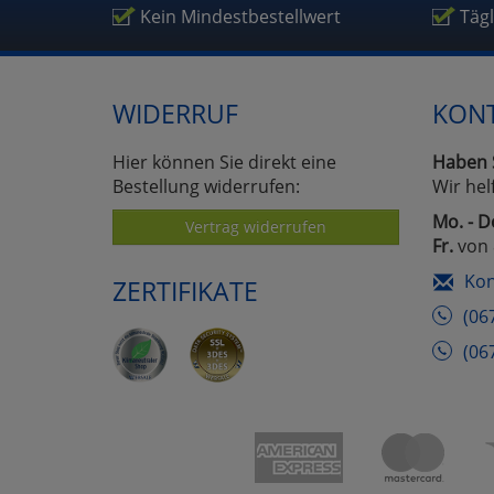
Um
Kein Mindestbestellwert
Täg
WIDERRUF
KON
Hier können Sie direkt eine
Haben 
Bestellung widerrufen:
Wir hel
Mo. - D
Vertrag widerrufen
Fr.
von 
Kon
ZERTIFIKATE
(06
(06