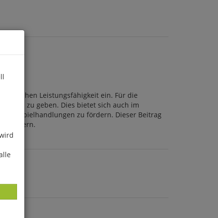
ll
portlichen Leistungsfähigkeit ein. Für die
n Rahmen zu geben. Dies bietet sich auch im
gende Spielhandlungen zu fördern. Dieser Beitrag
verbessern.
 wird
alle