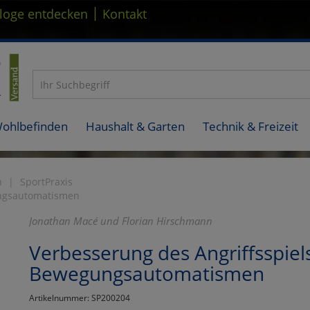
|
loge entdecken
Kontakt
Wohlbefinden
Haushalt & Garten
Technik & Freizeit
n
SportPraxis
ungsautomatismen
Jonathan Macé und Florian Hirschmann
Verbesserung des Angriffsspiel
Bewegungsautomatismen
Artikelnummer: SP200204