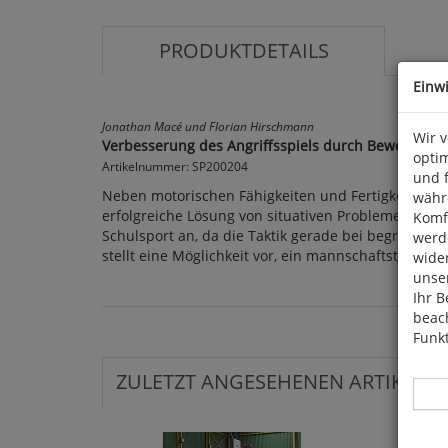
PRODUKTDETAILS
Einw
Jonathan Macé und Florian Hirschmann
Wir 
Verbesserung des Angriffsspiels durch Bewegung
optim
Artikelnummer: SP200204
und 
Neben motorischen Fähigkeiten und Fertigkeiten nim
währ
erfolgreiche Lösung von situativen Problemen im Sp
Komfo
Schulsport an, da die Taktik gerade bei begrenzte
werde
stellt eine Möglichkeit vor, ein mannschaftstaktis
wide
unser
Ihr B
beach
Funkt
ZULETZT ANGESEHENEN ARTIKEL: