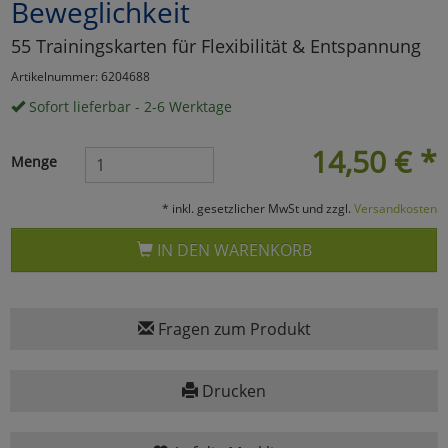
Beweglichkeit
Marketing
55 Trainingskarten für Flexibilität & Entspannung
Artikelnummer: 6204688
Umfragetools
Sofort lieferbar - 2-6 Werktage
14,50
€
*
Menge
Cookies
Alle Akzeptieren
* inkl. gesetzlicher MwSt und zzgl.
Versandkosten
Cookies
Einstellungen speichern
IN DEN WARENKORB
zu Haupptseite Zustimmun
zurück
Fragen zum Produkt
Drucken