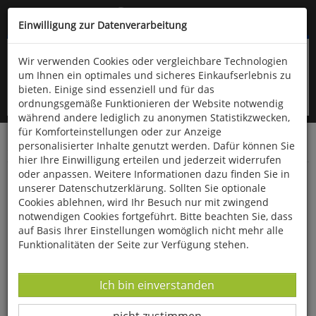
Kompletten Head der Seite überspringen
(06766) 903-200
oder (06766) 9323-960
Einwilligung zur Datenverarbeitung
Wir verwenden Cookies oder vergleichbare Technologien
um Ihnen ein optimales und sicheres Einkaufserlebnis zu
bieten. Einige sind essenziell und für das
ordnungsgemäße Funktionieren der Website notwendig
während andere lediglich zu anonymen Statistikzwecken,
für Komforteinstellungen oder zur Anzeige
personalisierter Inhalte genutzt werden. Dafür können Sie
Startseite
Bücher
Gesundheit
hier Ihre Einwilligung erteilen und jederzeit widerrufen
oder anpassen. Weitere Informationen dazu finden Sie in
Beweglichkeit
unserer Datenschutzerklärung. Sollten Sie optionale
Cookies ablehnen, wird Ihr Besuch nur mit zwingend
notwendigen Cookies fortgeführt. Bitte beachten Sie, dass
auf Basis Ihrer Einstellungen womöglich nicht mehr alle
Funktionalitäten der Seite zur Verfügung stehen.
Datenverarbeitung -
Ich bin einverstanden
Datenverarbeitung -