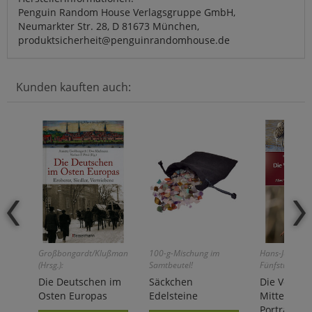
Penguin Random House Verlagsgruppe GmbH,
Neumarkter Str. 28, D 81673 München,
produktsicherheit@penguinrandomhouse.de
Kunden kauften auch:
Großbongardt/Klußmann/Pötzl
100-g-Mischung im
Hans-Joachim
(Hrsg.):
Samtbeutel!
Fünfstück/Ing
Die Deutschen im
Säckchen
Die Vögel
Osten Europas
Edelsteine
Mitteleuro
Porträt