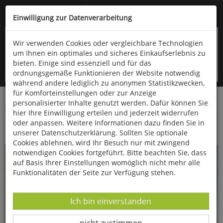
Kompletten Head der Seite überspringen
(06766) 903-200
oder (06766) 9323-960
Einwilligung zur Datenverarbeitung
Wir verwenden Cookies oder vergleichbare Technologien
um Ihnen ein optimales und sicheres Einkaufserlebnis zu
bieten. Einige sind essenziell und für das
ordnungsgemäße Funktionieren der Website notwendig
während andere lediglich zu anonymen Statistikzwecken,
für Komforteinstellungen oder zur Anzeige
personalisierter Inhalte genutzt werden. Dafür können Sie
Startseite
Bücher
Essen & Trinken
hier Ihre Einwilligung erteilen und jederzeit widerrufen
oder anpassen. Weitere Informationen dazu finden Sie in
Sudetenland
unserer Datenschutzerklärung. Sollten Sie optionale
Cookies ablehnen, wird Ihr Besuch nur mit zwingend
notwendigen Cookies fortgeführt. Bitte beachten Sie, dass
auf Basis Ihrer Einstellungen womöglich nicht mehr alle
Funktionalitäten der Seite zur Verfügung stehen.
Datenverarbeitung -
Ich bin einverstanden
Datenverarbeitung -