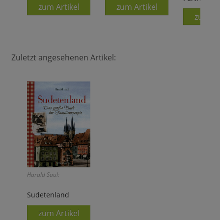
zum Artikel
zum Artikel
zum Ar
Zuletzt angesehenen Artikel:
Harald Saul:
Sudetenland
zum Artikel