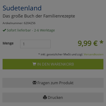
Sudetenland
Marketing
Das große Buch der Familienrezepte
Umfragetools
Artikelnummer: 6204256
Sofort lieferbar - 2-6 Werktage
Cookies
Alle Akzeptieren
9,99
€
*
Menge
Cookies
Einstellungen speichern
* inkl. gesetzlicher MwSt und zzgl.
Versandkosten
zu Haupptseite Zustimmun
zurück
IN DEN WARENKORB
Fragen zum Produkt
Drucken