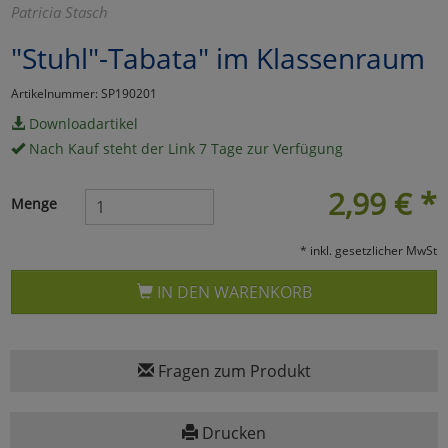
Patricia Stasch
Marketing
"Stuhl"-Tabata" im Klassenraum
Umfragetools
Artikelnummer: SP190201
Downloadartikel
Nach Kauf steht der Link 7 Tage zur Verfügung
Cookies
Alle Akzeptieren
2,99
€
*
Menge
Cookies
Einstellungen speichern
* inkl. gesetzlicher MwSt
zu Haupptseite Zustimmun
zurück
IN DEN WARENKORB
Fragen zum Produkt
Drucken