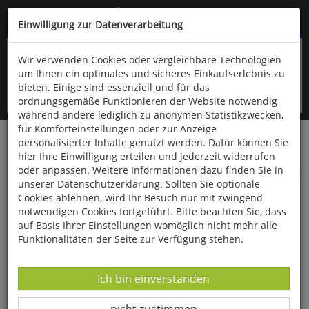
Kompletten Head der Seite überspringen
(06766) 903-200
oder (06766) 9323-960
Einwilligung zur Datenverarbeitung
Wir verwenden Cookies oder vergleichbare Technologien
um Ihnen ein optimales und sicheres Einkaufserlebnis zu
bieten. Einige sind essenziell und für das
ordnungsgemäße Funktionieren der Website notwendig
während andere lediglich zu anonymen Statistikzwecken,
für Komforteinstellungen oder zur Anzeige
personalisierter Inhalte genutzt werden. Dafür können Sie
Startseite
Bücher
Downloads
Zeitschriften
hier Ihre Einwilligung erteilen und jederzeit widerrufen
SportPraxis
oder anpassen. Weitere Informationen dazu finden Sie in
unserer Datenschutzerklärung. Sollten Sie optionale
"Stuhl"-Tabata" im Klassenraum
Cookies ablehnen, wird Ihr Besuch nur mit zwingend
notwendigen Cookies fortgeführt. Bitte beachten Sie, dass
auf Basis Ihrer Einstellungen womöglich nicht mehr alle
Funktionalitäten der Seite zur Verfügung stehen.
Datenverarbeitung -
Ich bin einverstanden
Datenverarbeitung -