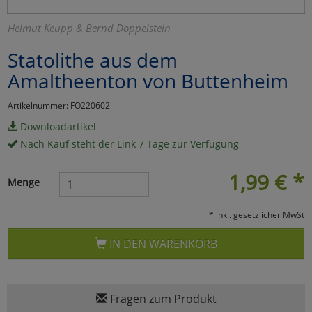
Marketing
Helmut Keupp & Bernd Doppelstein
Statolithe aus dem
Umfragetools
Amaltheenton von Buttenheim
Artikelnummer: FO220602
Cookies
Alle Akzeptieren
Downloadartikel
Nach Kauf steht der Link 7 Tage zur Verfügung
Cookies
Einstellungen speichern
1,99
€
*
zu Haupptseite Zustimmun
zurück
Menge
* inkl. gesetzlicher MwSt
IN DEN WARENKORB
Fragen zum Produkt