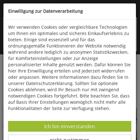
Kompletten Head der Seite überspringen
(06766) 903-200
oder (06766) 9323-960
Einwilligung zur Datenverarbeitung
Wir verwenden Cookies oder vergleichbare Technologien
um Ihnen ein optimales und sicheres Einkaufserlebnis zu
bieten. Einige sind essenziell und für das
ordnungsgemäße Funktionieren der Website notwendig
während andere lediglich zu anonymen Statistikzwecken,
für Komforteinstellungen oder zur Anzeige
personalisierter Inhalte genutzt werden. Dafür können Sie
Startseite
Bücher
Downloads
Zeitschriften
hier Ihre Einwilligung erteilen und jederzeit widerrufen
Fossilien
oder anpassen. Weitere Informationen dazu finden Sie in
unserer Datenschutzerklärung. Sollten Sie optionale
Statolithe aus dem Amaltheenton von
Cookies ablehnen, wird Ihr Besuch nur mit zwingend
Buttenheim
notwendigen Cookies fortgeführt. Bitte beachten Sie, dass
auf Basis Ihrer Einstellungen womöglich nicht mehr alle
Funktionalitäten der Seite zur Verfügung stehen.
Datenverarbeitung -
Ich bin einverstanden
Datenverarbeitung -