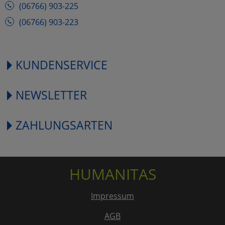
(06766) 903-225
(06766) 903-223
KUNDENSERVICE
NEWSLETTER
ZAHLUNGSARTEN
HUMANITAS
Impressum
AGB