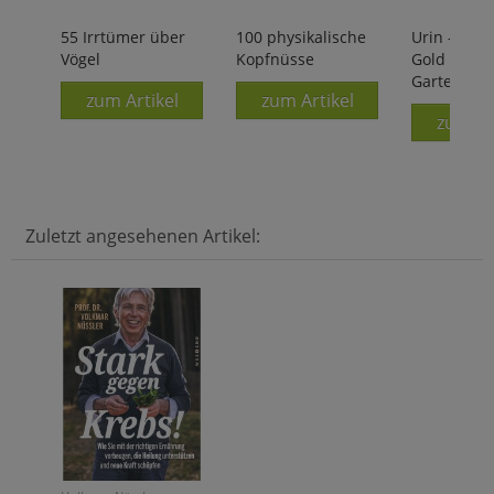
55 Irrtümer über
100 physikalische
Urin - Flüs
Vögel
Kopfnüsse
Gold für d
Garten
zum Artikel
zum Artikel
zum Ar
Zuletzt angesehenen Artikel: