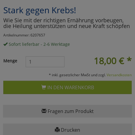
Stark gegen Krebs!
Marketing
Wie Sie mit der richtigen Ernährung vorbeugen,
die Heilung unterstützen und neue Kraft schöpfen
Umfragetools
Artikelnummer: 6207657
Sofort lieferbar - 2-6 Werktage
Cookies
Alle Akzeptieren
18,00
€
*
Menge
Cookies
Einstellungen speichern
* inkl. gesetzlicher MwSt und zzgl.
Versandkosten
zu Haupptseite Zustimmun
zurück
IN DEN WARENKORB
Fragen zum Produkt
Drucken