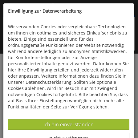
Kompletten Head der Seite überspringen
(06766) 903-200
oder (06766) 9323-960
Einwilligung zur Datenverarbeitung
Wir verwenden Cookies oder vergleichbare Technologien
um Ihnen ein optimales und sicheres Einkaufserlebnis zu
bieten. Einige sind essenziell und für das
ordnungsgemäße Funktionieren der Website notwendig
während andere lediglich zu anonymen Statistikzwecken,
für Komforteinstellungen oder zur Anzeige
personalisierter Inhalte genutzt werden. Dafür können Sie
Startseite
Bücher
Gesundheit
hier Ihre Einwilligung erteilen und jederzeit widerrufen
oder anpassen. Weitere Informationen dazu finden Sie in
Stark gegen Krebs!
unserer Datenschutzerklärung. Sollten Sie optionale
Cookies ablehnen, wird Ihr Besuch nur mit zwingend
notwendigen Cookies fortgeführt. Bitte beachten Sie, dass
auf Basis Ihrer Einstellungen womöglich nicht mehr alle
Funktionalitäten der Seite zur Verfügung stehen.
Datenverarbeitung -
Ich bin einverstanden
Datenverarbeitung -