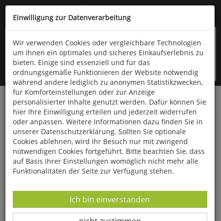
Kompletten Head der Seite überspringen
(06766) 903-200
oder (06766) 9323-960
Einwilligung zur Datenverarbeitung
Wir verwenden Cookies oder vergleichbare Technologien
um Ihnen ein optimales und sicheres Einkaufserlebnis zu
bieten. Einige sind essenziell und für das
ordnungsgemäße Funktionieren der Website notwendig
während andere lediglich zu anonymen Statistikzwecken,
für Komforteinstellungen oder zur Anzeige
personalisierter Inhalte genutzt werden. Dafür können Sie
Startseite
Bücher
Gesundheit
hier Ihre Einwilligung erteilen und jederzeit widerrufen
oder anpassen. Weitere Informationen dazu finden Sie in
Handbuch der psychoaktiven Pflanzen
unserer Datenschutzerklärung. Sollten Sie optionale
Cookies ablehnen, wird Ihr Besuch nur mit zwingend
notwendigen Cookies fortgeführt. Bitte beachten Sie, dass
auf Basis Ihrer Einstellungen womöglich nicht mehr alle
Funktionalitäten der Seite zur Verfügung stehen.
Datenverarbeitung -
Ich bin einverstanden
Datenverarbeitung -