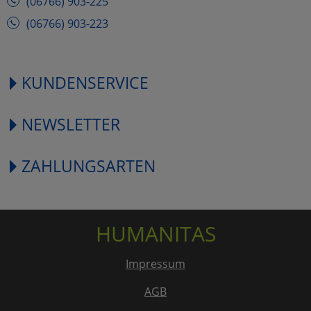
(06766) 903-225
(06766) 903-223
KUNDENSERVICE
NEWSLETTER
ZAHLUNGSARTEN
HUMANITAS
Impressum
AGB