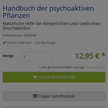
Handbuch der psychoaktiven
Marketing
Pflanzen
Umfragetools
Natürliche Hilfe bei körperlichen und seelischen
Beschwerden
Artikelnummer: 6209240
Cookies
Alle Akzeptieren
Sofort lieferbar - 2-6 Werktage
Cookies
Einstellungen speichern
12,95
€
*
Menge
zu Haupptseite Zustimmun
zurück
* inkl. gesetzlicher MwSt und zzgl.
Versandkosten
IN DEN WARENKORB
Fragen zum Produkt