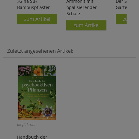
»Gina Su«
Ammonit mit
Der Surviva
Bambuspflaster
opalisierender
Garten
Schale
zum Artikel
zum Ar
zum Artikel
Zuletzt angesehenen Artikel:
Birgit Frohn:
Handbuch der