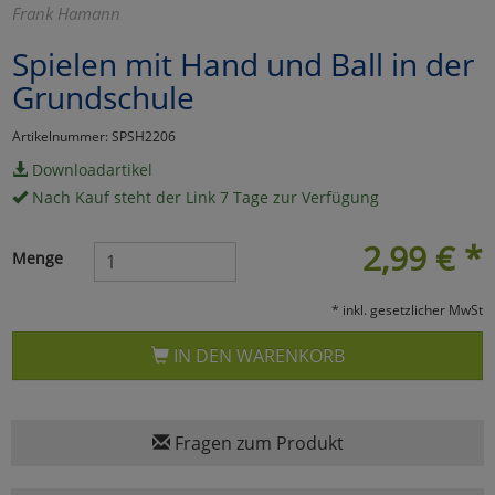
Frank Hamann
Marketing
Spielen mit Hand und Ball in der
Grundschule
Umfragetools
Artikelnummer: SPSH2206
Downloadartikel
Cookies
Alle Akzeptieren
Nach Kauf steht der Link 7 Tage zur Verfügung
Cookies
Einstellungen speichern
2,99
€
*
Menge
zu Haupptseite Zustimmun
zurück
* inkl. gesetzlicher MwSt
IN DEN WARENKORB
Fragen zum Produkt