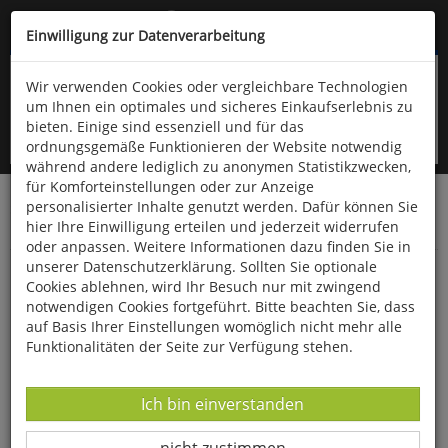
Kompletten Head der Seite überspringen
(06766) 903-200
oder (06766) 9323-960
Einwilligung zur Datenverarbeitung
Wir verwenden Cookies oder vergleichbare Technologien
um Ihnen ein optimales und sicheres Einkaufserlebnis zu
bieten. Einige sind essenziell und für das
ordnungsgemäße Funktionieren der Website notwendig
während andere lediglich zu anonymen Statistikzwecken,
für Komforteinstellungen oder zur Anzeige
personalisierter Inhalte genutzt werden. Dafür können Sie
Startseite
Bücher
Downloads
Zeitschriften
hier Ihre Einwilligung erteilen und jederzeit widerrufen
SportPraxis
oder anpassen. Weitere Informationen dazu finden Sie in
unserer Datenschutzerklärung. Sollten Sie optionale
Spielen mit Hand und Ball in der Grundschule
Cookies ablehnen, wird Ihr Besuch nur mit zwingend
notwendigen Cookies fortgeführt. Bitte beachten Sie, dass
auf Basis Ihrer Einstellungen womöglich nicht mehr alle
Funktionalitäten der Seite zur Verfügung stehen.
Datenverarbeitung -
Ich bin einverstanden
Datenverarbeitung -