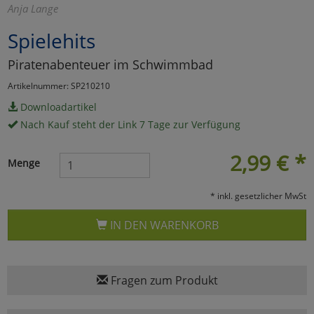
Anja Lange
Marketing
Spielehits
Piratenabenteuer im Schwimmbad
Umfragetools
Artikelnummer: SP210210
Downloadartikel
Cookies
Alle Akzeptieren
Nach Kauf steht der Link 7 Tage zur Verfügung
Cookies
Einstellungen speichern
2,99
€
*
Menge
zu Haupptseite Zustimmun
zurück
* inkl. gesetzlicher MwSt
IN DEN WARENKORB
Fragen zum Produkt