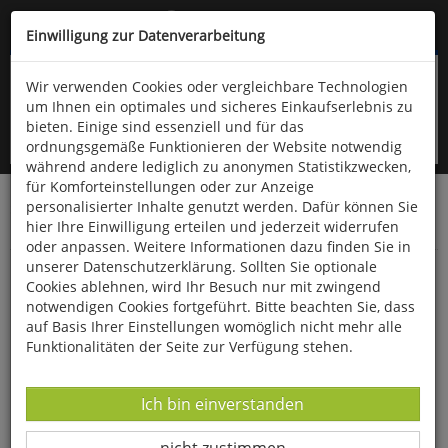
Kompletten Head der Seite überspringen
(06766) 903-200
oder (06766) 9323-960
Einwilligung zur Datenverarbeitung
Wir verwenden Cookies oder vergleichbare Technologien
um Ihnen ein optimales und sicheres Einkaufserlebnis zu
bieten. Einige sind essenziell und für das
ordnungsgemäße Funktionieren der Website notwendig
während andere lediglich zu anonymen Statistikzwecken,
für Komforteinstellungen oder zur Anzeige
personalisierter Inhalte genutzt werden. Dafür können Sie
Startseite
Bücher
Downloads
Zeitschriften
hier Ihre Einwilligung erteilen und jederzeit widerrufen
SportPraxis
oder anpassen. Weitere Informationen dazu finden Sie in
unserer Datenschutzerklärung. Sollten Sie optionale
Spielehits
Cookies ablehnen, wird Ihr Besuch nur mit zwingend
notwendigen Cookies fortgeführt. Bitte beachten Sie, dass
auf Basis Ihrer Einstellungen womöglich nicht mehr alle
Funktionalitäten der Seite zur Verfügung stehen.
Datenverarbeitung -
Ich bin einverstanden
Datenverarbeitung -