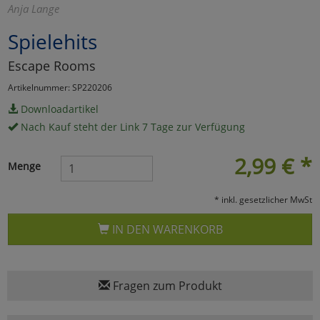
Anja Lange
Marketing
Spielehits
Escape Rooms
Umfragetools
Artikelnummer: SP220206
Downloadartikel
Cookies
Alle Akzeptieren
Nach Kauf steht der Link 7 Tage zur Verfügung
Cookies
Einstellungen speichern
2,99
€
*
Menge
zu Haupptseite Zustimmun
zurück
* inkl. gesetzlicher MwSt
IN DEN WARENKORB
Fragen zum Produkt