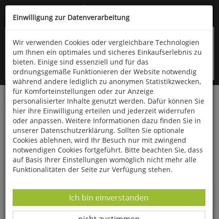
Kompletten Head der Seite überspringen
(06766) 903-200
oder (06766) 9323-960
Einwilligung zur Datenverarbeitung
Wir verwenden Cookies oder vergleichbare Technologien
um Ihnen ein optimales und sicheres Einkaufserlebnis zu
bieten. Einige sind essenziell und für das
ordnungsgemäße Funktionieren der Website notwendig
während andere lediglich zu anonymen Statistikzwecken,
für Komforteinstellungen oder zur Anzeige
personalisierter Inhalte genutzt werden. Dafür können Sie
Startseite
Bücher
Downloads
Zeitschriften
hier Ihre Einwilligung erteilen und jederzeit widerrufen
SportPraxis
oder anpassen. Weitere Informationen dazu finden Sie in
unserer Datenschutzerklärung. Sollten Sie optionale
Spielehits
Cookies ablehnen, wird Ihr Besuch nur mit zwingend
notwendigen Cookies fortgeführt. Bitte beachten Sie, dass
auf Basis Ihrer Einstellungen womöglich nicht mehr alle
Funktionalitäten der Seite zur Verfügung stehen.
Datenverarbeitung -
Ich bin einverstanden
Datenverarbeitung -