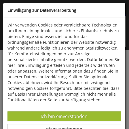
Kompletten Head der Seite überspringen
(06766) 903-200
oder (06766) 9323-960
Einwilligung zur Datenverarbeitung
Wir verwenden Cookies oder vergleichbare Technologien
um Ihnen ein optimales und sicheres Einkaufserlebnis zu
bieten. Einige sind essenziell und für das
ordnungsgemäße Funktionieren der Website notwendig
während andere lediglich zu anonymen Statistikzwecken,
für Komforteinstellungen oder zur Anzeige
personalisierter Inhalte genutzt werden. Dafür können Sie
Startseite
Haushalt & Garten
Küche & Haushalt
hier Ihre Einwilligung erteilen und jederzeit widerrufen
Diverses
oder anpassen. Weitere Informationen dazu finden Sie in
unserer Datenschutzerklärung. Sollten Sie optionale
Stiefelknecht
Cookies ablehnen, wird Ihr Besuch nur mit zwingend
notwendigen Cookies fortgeführt. Bitte beachten Sie, dass
auf Basis Ihrer Einstellungen womöglich nicht mehr alle
Funktionalitäten der Seite zur Verfügung stehen.
Datenverarbeitung -
Ich bin einverstanden
Datenverarbeitung -