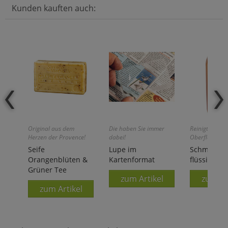
Kunden kauften auch:
Original aus dem
Die haben Sie immer
Reinigt und pf
Herzen der Provence!
dabei!
Oberflächen!
Seife
Lupe im
Schmiersei
Orangenblüten &
Kartenformat
flüssig
Grüner Tee
zum Artikel
zum Ar
zum Artikel