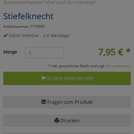
Zusammenklappbar! Ideal auch für unterwegs!
Marketing
Stiefelknecht
Artikelnummer: 7770995
Umfragetools
Sofort lieferbar - 2-6 Werktage
7,95
€
*
Cookies
Alle Akzeptieren
Menge
Cookies
Einstellungen speichern
* inkl. gesetzlicher MwSt und zzgl.
Versandkosten
zu Haupptseite Zustimmun
zurück
IN DEN WARENKORB
Fragen zum Produkt
Drucken