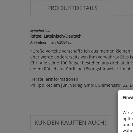
PRODUKTDETAILS
Symphosius:
Rätsel Lateinisch/Deutsch
Artikelnummer: 6208490
»Große Vorteile verschaffe ich aus meinen kleinen 
aber werde andererseits von ihm verwahrt.« Dies i
Chr. Alle seine 100 Rätsel bestehen aus drei latei
jedem Rätsel ausführliche Lösungshinweise. Im obige
Herstellerinformationen:
Philipp Reclam jun. Verlag GmbH, Siemensstr. 32, 
Einw
Wir 
optim
KUNDEN KAUFTEN AUCH:
und 
währ