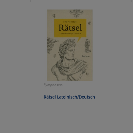
Ko
Wa
Pe
Ma
Um
Symphosius:
Rätsel Lateinisch/Deutsch