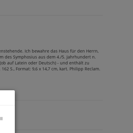
ffenstehende. Ich bewahre das Haus für den Herrn,
em des Symphosius aus dem 4./5. Jahrhundert n.
(ob auf Latein oder Deutsch) - und enthält zu
62 S., Format: 9,6 x 14,7 cm, kart. Philipp Reclam.
ll