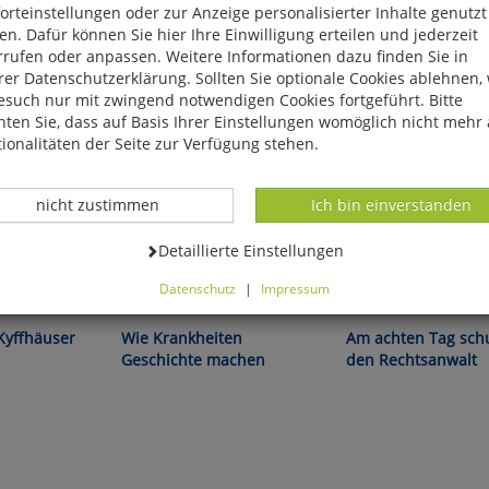
rteinstellungen oder zur Anzeige personalisierter Inhalte genutzt
n. Dafür können Sie hier Ihre Einwilligung erteilen und jederzeit
rrufen oder anpassen. Weitere Informationen dazu finden Sie in
er Datenschutzerklärung. Sollten Sie optionale Cookies ablehnen,
esuch nur mit zwingend notwendigen Cookies fortgeführt. Bitte
ten Sie, dass auf Basis Ihrer Einstellungen womöglich nicht mehr 
ionalitäten der Seite zur Verfügung stehen.
Datenverarbeitung -
Datenverarbeitung -
nicht zustimmen
Ich bin einverstanden
Datenverarbeitung -
Detaillierte Einstellungen
Datenschutz
|
Impressum
ie
Ronald D. Gerste:
Werner Koczwara:
können Sie alle optionalen Cookies einstellen. Sollten Sie optionale
ies ablehnen, wird Ihr Besuch nur mit zwingend notwendigen Cook
adi:
Kyffhäuser
Wie Krankheiten
Am achten Tag schu
eführt. Bitte beachten Sie, dass auf Basis Ihrer Einstellungen womö
Geschichte machen
den Rechtsanwalt
 mehr alle Funktionalitäten der Seite zur Verfügung stehen.
tverständlich können Sie die Einstellungen jederzeit widerrufen o
ssen.