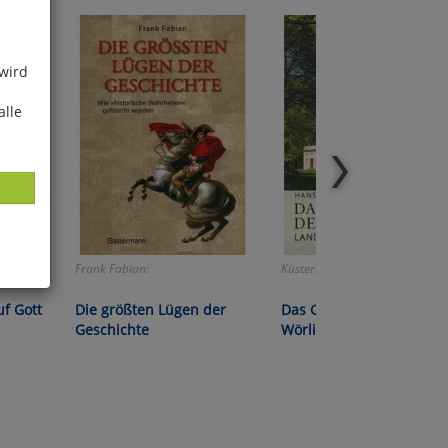
 wird
alle
Frank Fabian:
Küster/Hoppe:
ies
f Gott
Die größten Lügen der
Das Gartenreich Dessau-
glich
Geschichte
Wörlitz
der