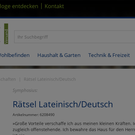
|
loge entdecken
Kontakt
Wohlbefinden
Haushalt & Garten
Technik & Freizeit
schaften
Rätsel Lateinisch/Deutsch
Symphosius:
Rätsel Lateinisch/Deutsch
Artikelnummer: 6208490
»Große Vorteile verschaffe ich aus meinen kleinen Kräften. 
zugleich offenstehende. Ich bewahre das Haus für den Herr