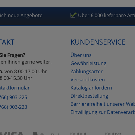
lich neue Angebote
Über 6.000 lieferbare Art
TAKT
KUNDENSERVICE
Sie Fragen?
Über uns
fen Ihnen gerne weiter.
Gewährleistung
o.
von 8.00-17.00 Uhr
Zahlungsarten
8.00-15.30 Uhr
Versandkosten
taktformular
Katalog anfordern
Direktbestellung
766) 903-225
Barrierefreiheit unserer We
766) 903-223
Einwilligung zur Datenverar