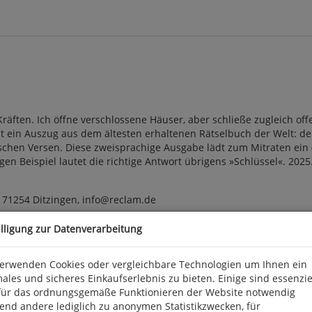
Kräften. Ich öffne verschlossene Häuser, aber schließe zugleich o
st ein Auszug aus dem ältesten erhaltenen Rätselbuch der Welt: d
nischen Versen. Diese zweisprachige Ausgabe lädt zum Mitraten ein 
n Beispiel lautet die richtige Antwort übrigens »Schlüssel«. 2025. 1
D 71254 Ditzingen, info@reclam.de
illigung zur Datenverarbeitung
verwenden Cookies oder vergleichbare Technologien um Ihnen ein
ales und sicheres Einkaufserlebnis zu bieten. Einige sind essenzie
für das ordnungsgemäße Funktionieren der Website notwendig
end andere lediglich zu anonymen Statistikzwecken, für