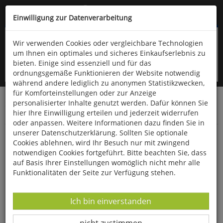
Kompletten Head der Seite überspringen
(06766) 903-200
oder (06766) 9323-960
Einwilligung zur Datenverarbeitung
Wir verwenden Cookies oder vergleichbare Technologien
um Ihnen ein optimales und sicheres Einkaufserlebnis zu
bieten. Einige sind essenziell und für das
ordnungsgemäße Funktionieren der Website notwendig
während andere lediglich zu anonymen Statistikzwecken,
für Komforteinstellungen oder zur Anzeige
personalisierter Inhalte genutzt werden. Dafür können Sie
Startseite
Haushalt & Garten
Garten
hier Ihre Einwilligung erteilen und jederzeit widerrufen
Pflanzennahrung & Dünger
oder anpassen. Weitere Informationen dazu finden Sie in
unserer Datenschutzerklärung. Sollten Sie optionale
Brennnessel-Extrakt
Cookies ablehnen, wird Ihr Besuch nur mit zwingend
notwendigen Cookies fortgeführt. Bitte beachten Sie, dass
auf Basis Ihrer Einstellungen womöglich nicht mehr alle
Funktionalitäten der Seite zur Verfügung stehen.
Datenverarbeitung -
Ich bin einverstanden
Datenverarbeitung -