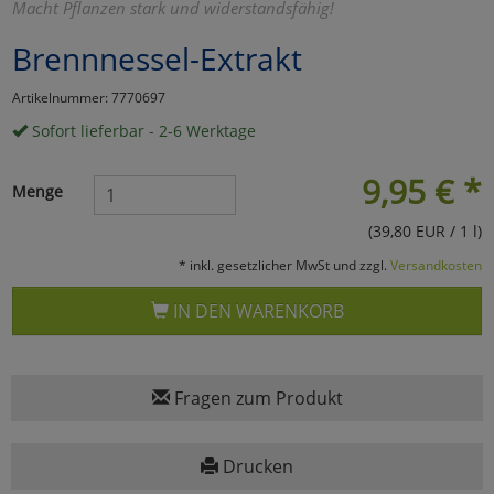
Macht Pflanzen stark und widerstandsfähig!
Marketing
Brennnessel-Extrakt
Artikelnummer: 7770697
Umfragetools
Sofort lieferbar - 2-6 Werktage
9,95
€
*
Cookies
Alle Akzeptieren
Menge
(39,80 EUR / 1 l)
Cookies
Einstellungen speichern
* inkl. gesetzlicher MwSt und zzgl.
Versandkosten
zu Haupptseite Zustimmun
zurück
IN DEN WARENKORB
Fragen zum Produkt
Drucken