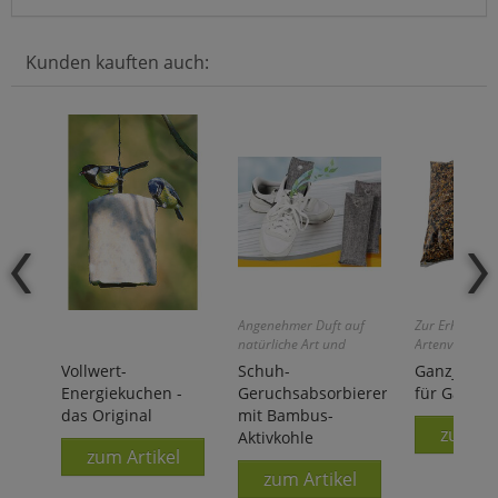
Kunden kauften auch:
Angenehmer Duft auf
Zur Erhaltung
natürliche Art und
Artenvielfalt!
Weise!
Vollwert-
Schuh-
Ganzjahres
Energiekuchen -
Geruchsabsorbierer
für Garten
das Original
mit Bambus-
zum Ar
Aktivkohle
zum Artikel
zum Artikel