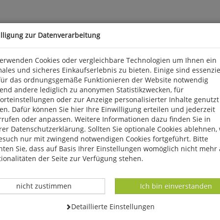
illigung zur Datenverarbeitung
verwenden Cookies oder vergleichbare Technologien um Ihnen ein
ales und sicheres Einkaufserlebnis zu bieten. Einige sind essenzie
für das ordnungsgemäße Funktionieren der Website notwendig
end andere lediglich zu anonymen Statistikzwecken, für
 Netz auf zahlreichen Spielplätzen, Schulhöfen oder öffentlichen P
rteinstellungen oder zur Anzeige personalisierter Inhalte genutzt
n Jugendlichen - gespielt werden. Leider sind diese Steintische hä
n. Dafür können Sie hier Ihre Einwilligung erteilen und jederzeit
tten neues Leben einzuhauchen. Wie dies gelingen kann, zeigt der
rrufen oder anpassen. Weitere Informationen dazu finden Sie in
er Datenschutzerklärung. Sollten Sie optionale Cookies ablehnen,
esuch nur mit zwingend notwendigen Cookies fortgeführt. Bitte
ten Sie, dass auf Basis Ihrer Einstellungen womöglich nicht mehr 
ionalitäten der Seite zur Verfügung stehen.
Datenverarbeitung -
Datenverarbeitung -
nicht zustimmen
Ich bin einverstanden
Datenverarbeitung -
Detaillierte Einstellungen