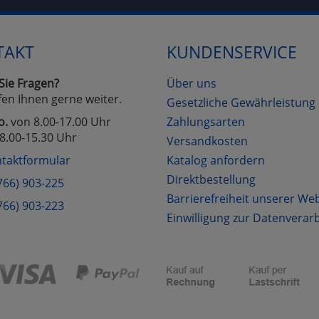
Cookies
Cookies
Alle Akzeptieren
Einstellungen speichern
TAKT
KUNDENSERVICE
zu Haupptseite Zustimmung D
zurück
Sie Fragen?
Über uns
fen Ihnen gerne weiter.
Gesetzliche Gewährleistung
o.
von 8.00-17.00 Uhr
Zahlungsarten
8.00-15.30 Uhr
Versandkosten
taktformular
Katalog anfordern
Direktbestellung
766) 903-225
Barrierefreiheit unserer We
766) 903-223
Einwilligung zur Datenverar