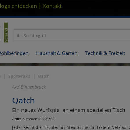
|
loge entdecken
Kontakt
Wohlbefinden
Haushalt & Garten
Technik & Freizeit
n
SportPraxis
Qatch
Axel Binnenbruck
Qatch
Ein neues Wurfspiel an einem speziellen Tisch
Artikelnummer: SP220509
Jeder kennt die Tischtennis-Steintische mit festem Netz auf