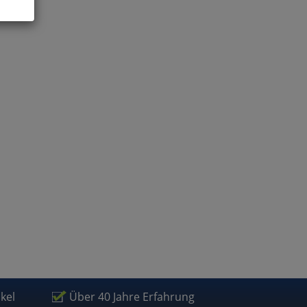
ies
glich
der
ikel
Über 40 Jahre Erfahrung