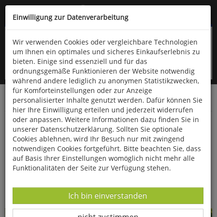
Kompletten Head der Seite überspringen
(06766) 903-200
oder (06766) 9323-960
Einwilligung zur Datenverarbeitung
Wir verwenden Cookies oder vergleichbare Technologien
um Ihnen ein optimales und sicheres Einkaufserlebnis zu
bieten. Einige sind essenziell und für das
ordnungsgemäße Funktionieren der Website notwendig
während andere lediglich zu anonymen Statistikzwecken,
für Komforteinstellungen oder zur Anzeige
personalisierter Inhalte genutzt werden. Dafür können Sie
Startseite
Bücher
Kunst
Bildende Kunst
hier Ihre Einwilligung erteilen und jederzeit widerrufen
oder anpassen. Weitere Informationen dazu finden Sie in
Kunstpostkarten »Jugendstil«
unserer Datenschutzerklärung. Sollten Sie optionale
Cookies ablehnen, wird Ihr Besuch nur mit zwingend
notwendigen Cookies fortgeführt. Bitte beachten Sie, dass
auf Basis Ihrer Einstellungen womöglich nicht mehr alle
Funktionalitäten der Seite zur Verfügung stehen.
Datenverarbeitung -
Ich bin einverstanden
Datenverarbeitung -