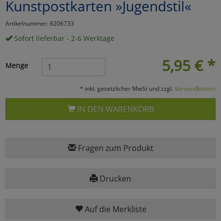
Kunstpostkarten »Jugendstil«
Marketing
Artikelnummer: 6206733
Sofort lieferbar - 2-6 Werktage
Umfragetools
5,95
€
*
Menge
Cookies
Alle Akzeptieren
* inkl. gesetzlicher MwSt und zzgl.
Versandkosten
Cookies
Einstellungen speichern
IN DEN WARENKORB
zu Haupptseite Zustimmun
zurück
Fragen zum Produkt
Drucken
Auf die Merkliste