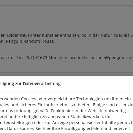
en-Bilder bekannter Künstler enthalten, ob in der Natur oder als S
ren. Penguin Random House.
arkter Str. 28, D 81673 München, produktsicherheit@penguinra
illigung zur Datenverarbeitung
verwenden Cookies oder vergleichbare Technologien um Ihnen ein
ales und sicheres Einkaufserlebnis zu bieten. Einige sind essenzie
für das ordnungsgemäße Funktionieren der Website notwendig
end andere lediglich zu anonymen Statistikzwecken, für
rteinstellungen oder zur Anzeige personalisierter Inhalte genutzt
n. Dafür können Sie hier Ihre Einwilligung erteilen und jederzeit