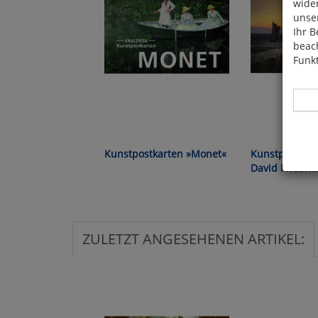
wide
unser
Ihr B
beach
Funkt
Kunstpostkarten »Monet«
Kunstpostkar
Hier 
David Friedri
Cook
fortg
nicht
Selbs
ZULETZT ANGESEHENEN ARTIKEL:
anpa
Ko