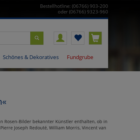
Bestellhotline: (06766) 903-200
oder (06766) 9323-960
Schönes & Dekoratives
Fundgrube
n«
en Rosen-Bilder bekannter Künstler enthalten, ob in
 Pierre Joseph Redouté, William Morris, Vincent van