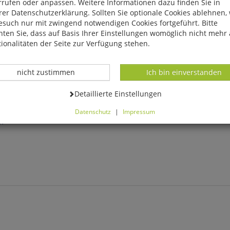
rrufen oder anpassen. Weitere Informationen dazu finden Sie in
er Datenschutzerklärung. Sollten Sie optionale Cookies ablehnen,
esuch nur mit zwingend notwendigen Cookies fortgeführt. Bitte
ten Sie, dass auf Basis Ihrer Einstellungen womöglich nicht mehr 
ionalitäten der Seite zur Verfügung stehen.
Datenverarbeitung -
Datenverarbeitung -
nicht zustimmen
Ich bin einverstanden
Datenverarbeitung -
Detaillierte Einstellungen
ten »Caspar
Kunstpostkarten »Bäume«
Datenschutz
|
Impressum
können Sie alle optionalen Cookies einstellen. Sollten Sie optionale
ch«
ies ablehnen, wird Ihr Besuch nur mit zwingend notwendigen Cook
eführt. Bitte beachten Sie, dass auf Basis Ihrer Einstellungen womö
 mehr alle Funktionalitäten der Seite zur Verfügung stehen.
tverständlich können Sie die Einstellungen jederzeit widerrufen o
ssen.
mfortfunktionen