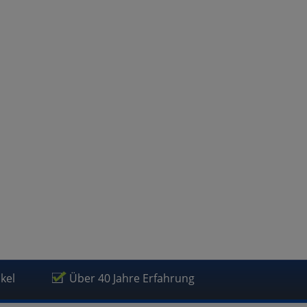
atenverarbeitung (Seitenende)
ikel
Über 40 Jahre Erfahrung