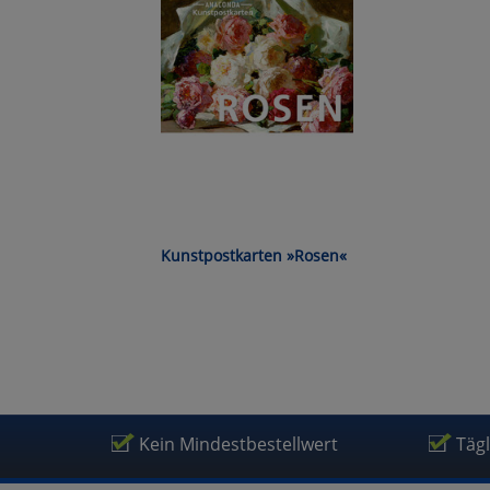
Wa
Pe
Ma
Um
Kunstpostkarten »Rosen«
Kein Mindestbestellwert
Täg