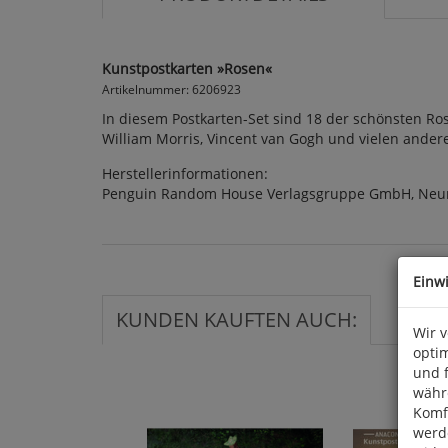
Kunstpostkarten »Rosen«
Artikelnummer: 6206923
In diesem Postkarten-Set sind 18 der schönsten Ros
William Morris, Vincent van Gogh und vielen ande
Herstellerinformationen:
Penguin Random House Verlagsgruppe GmbH, Neum
Einw
KUNDEN KAUFTEN AUCH:
Wir 
optim
und 
währ
Komfo
werde