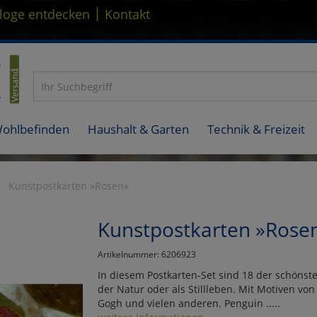
|
loge entdecken
Kontakt
Wohlbefinden
Haushalt & Garten
Technik & Freizeit
Kunstpostkarten »Rosen«
Kunstpostkarten »Rose
Artikelnummer: 6206923
In diesem Postkarten-Set sind 18 der schönst
der Natur oder als Stillleben. Mit Motiven von
Gogh und vielen anderen. Penguin .....