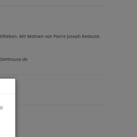
tillleben. Mit Motiven von Pierre Joseph Redouté,
ndomhouse.de
ll