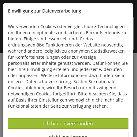
Kompletten Head der Seite überspringen
(06766) 903-200
oder (06766) 9323-960
Einwilligung zur Datenverarbeitung
Wir verwenden Cookies oder vergleichbare Technologien
um Ihnen ein optimales und sicheres Einkaufserlebnis zu
bieten. Einige sind essenziell und für das
ordnungsgemäße Funktionieren der Website notwendig
während andere lediglich zu anonymen Statistikzwecken,
für Komforteinstellungen oder zur Anzeige
personalisierter Inhalte genutzt werden. Dafür können Sie
Startseite
Schönes & Dekoratives
Wohnen & Dekoration
hier Ihre Einwilligung erteilen und jederzeit widerrufen
Statuen
oder anpassen. Weitere Informationen dazu finden Sie in
unserer Datenschutzerklärung. Sollten Sie optionale
Porzellan-Skulptur »Turteltaube«
Cookies ablehnen, wird Ihr Besuch nur mit zwingend
notwendigen Cookies fortgeführt. Bitte beachten Sie, dass
auf Basis Ihrer Einstellungen womöglich nicht mehr alle
Funktionalitäten der Seite zur Verfügung stehen.
Datenverarbeitung -
Ich bin einverstanden
Datenverarbeitung -