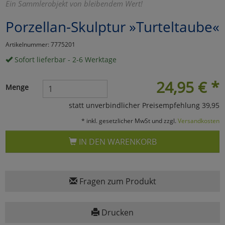
Ein Sammlerobjekt von bleibendem Wert!
Marketing
Porzellan-Skulptur »Turteltaube«
Artikelnummer: 7775201
Umfragetools
Sofort lieferbar - 2-6 Werktage
24,95
€
*
Cookies
Alle Akzeptieren
Menge
statt unverbindlicher Preisempfehlung 39,95
Cookies
Einstellungen speichern
* inkl. gesetzlicher MwSt und zzgl.
Versandkosten
zu Haupptseite Zustimmun
zurück
IN DEN WARENKORB
Fragen zum Produkt
Drucken