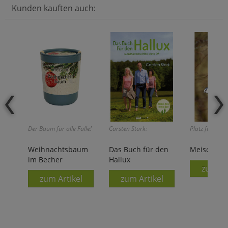
Kunden kauften auch:
Der Baum für alle Fälle!
Carsten Stark:
Platz für alle!
Weihnachtsbaum
Das Buch für den
Meisenknöd
im Becher
Hallux
zum Ar
zum Artikel
zum Artikel