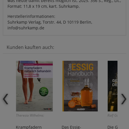
was heute damit bereits möglich ist. 2025. 356 S., Reg., Lit.,
Format: 11,8 x 19 cm, kart. Suhrkamp.
Herstellerinformationen:
Suhrkamp Verlag, Torstr. 44, D 10119 Berlin,
info@suhrkamp.de
Kunden kauften auch:
Theresia Wilhelms:
Ralf Günther:
Krampfadern
Das Essig-
Die Gehei