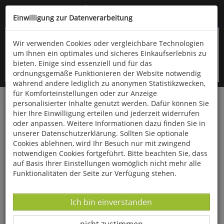
Kompletten Head der Seite überspringen
(06766) 903-200
oder (06766) 9323-960
Einwilligung zur Datenverarbeitung
Wir verwenden Cookies oder vergleichbare Technologien
um Ihnen ein optimales und sicheres Einkaufserlebnis zu
bieten. Einige sind essenziell und für das
ordnungsgemäße Funktionieren der Website notwendig
während andere lediglich zu anonymen Statistikzwecken,
für Komforteinstellungen oder zur Anzeige
personalisierter Inhalte genutzt werden. Dafür können Sie
Startseite
Bücher
Gesundheit
hier Ihre Einwilligung erteilen und jederzeit widerrufen
oder anpassen. Weitere Informationen dazu finden Sie in
Heilen mit der Kraft der Natur
unserer Datenschutzerklärung. Sollten Sie optionale
Cookies ablehnen, wird Ihr Besuch nur mit zwingend
notwendigen Cookies fortgeführt. Bitte beachten Sie, dass
auf Basis Ihrer Einstellungen womöglich nicht mehr alle
Funktionalitäten der Seite zur Verfügung stehen.
Datenverarbeitung -
Ich bin einverstanden
Datenverarbeitung -