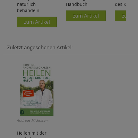
natürlich
Handbuch
des Kölne
behandeln
zum Artikel
zum Ar
zum Artikel
Zuletzt angesehenen Artikel:
Andreas Michalsen:
Heilen mit der