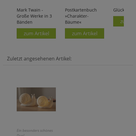
Mark Twain -
Postkartenbuch
Glück
Große Werke in 3
»Charakter-
zum Ar
Bänden
Bäume«
zum Artikel
zum Artikel
Zuletzt angesehenen Artikel:
Ein besonders schönes
Duo!