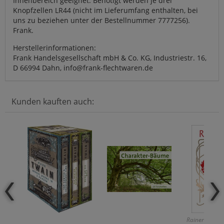
Innenbereich geeignet. Benötigt werden je drei
Knopfzellen LR44 (nicht im Lieferumfang enthalten, bei
uns zu beziehen unter der Bestellnummer 7777256).
Frank.
Herstellerinformationen:
Frank Handelsgesellschaft mbH & Co. KG, Industriestr. 16,
D 66994 Dahn, info@frank-flechtwaren.de
Kunden kauften auch:
Rainer Maria R