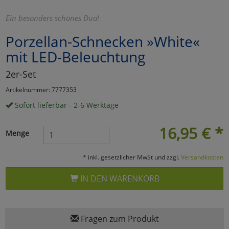
Marketing
Ein besonders schönes Duo!
Porzellan-Schnecken »White«
Umfragetools
mit LED-Beleuchtung
2er-Set
Cookies
Alle Akzeptieren
Artikelnummer: 7777353
Sofort lieferbar - 2-6 Werktage
Cookies
Einstellungen speichern
16,95
€
*
zu Haupptseite Zustimmun
zurück
Menge
* inkl. gesetzlicher MwSt und zzgl.
Versandkosten
IN DEN WARENKORB
Fragen zum Produkt