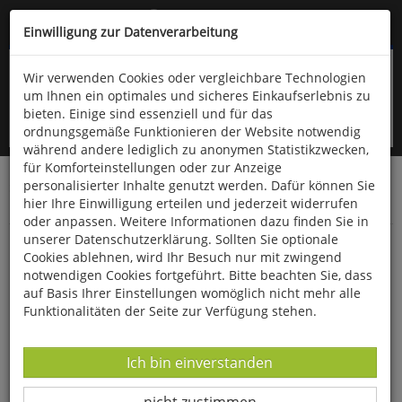
Kompletten Head der Seite überspringen
(06766) 903-200
oder (06766) 9323-960
Einwilligung zur Datenverarbeitung
Wir verwenden Cookies oder vergleichbare Technologien
um Ihnen ein optimales und sicheres Einkaufserlebnis zu
bieten. Einige sind essenziell und für das
ordnungsgemäße Funktionieren der Website notwendig
während andere lediglich zu anonymen Statistikzwecken,
für Komforteinstellungen oder zur Anzeige
personalisierter Inhalte genutzt werden. Dafür können Sie
Startseite
Schönes & Dekoratives
Wohnen & Dekoration
hier Ihre Einwilligung erteilen und jederzeit widerrufen
Statuen
oder anpassen. Weitere Informationen dazu finden Sie in
unserer Datenschutzerklärung. Sollten Sie optionale
Porzellan-Schnecken »White« mit LED-
Cookies ablehnen, wird Ihr Besuch nur mit zwingend
Beleuchtung
notwendigen Cookies fortgeführt. Bitte beachten Sie, dass
auf Basis Ihrer Einstellungen womöglich nicht mehr alle
Funktionalitäten der Seite zur Verfügung stehen.
Datenverarbeitung -
Ich bin einverstanden
Datenverarbeitung -