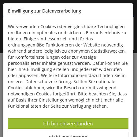
Kompletten Head der Seite überspringen
(06766) 903-200
oder (06766) 9323-960
Einwilligung zur Datenverarbeitung
Wir verwenden Cookies oder vergleichbare Technologien
um Ihnen ein optimales und sicheres Einkaufserlebnis zu
bieten. Einige sind essenziell und für das
ordnungsgemäße Funktionieren der Website notwendig
während andere lediglich zu anonymen Statistikzwecken,
für Komforteinstellungen oder zur Anzeige
personalisierter Inhalte genutzt werden. Dafür können Sie
Startseite
Bücher
Musik
hier Ihre Einwilligung erteilen und jederzeit widerrufen
oder anpassen. Weitere Informationen dazu finden Sie in
ABC des Singens
unserer Datenschutzerklärung. Sollten Sie optionale
Cookies ablehnen, wird Ihr Besuch nur mit zwingend
notwendigen Cookies fortgeführt. Bitte beachten Sie, dass
auf Basis Ihrer Einstellungen womöglich nicht mehr alle
Funktionalitäten der Seite zur Verfügung stehen.
Datenverarbeitung -
Ich bin einverstanden
Datenverarbeitung -