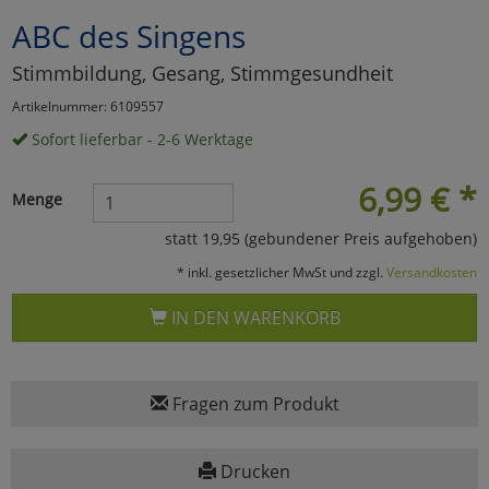
ABC des Singens
Marketing
Stimmbildung, Gesang, Stimmgesundheit
Umfragetools
Artikelnummer: 6109557
Sofort lieferbar - 2-6 Werktage
Cookies
Alle Akzeptieren
6,99
€
*
Menge
Cookies
Einstellungen speichern
statt 19,95 (gebundener Preis aufgehoben)
* inkl. gesetzlicher MwSt und zzgl.
Versandkosten
zu Haupptseite Zustimmun
zurück
IN DEN WARENKORB
Fragen zum Produkt
Drucken