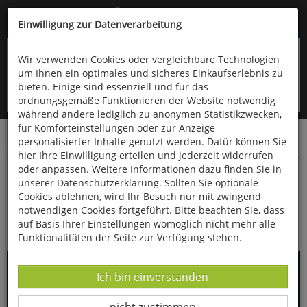
Kompletten Head der Seite überspringen
(06766) 903-200
oder (06766) 9323-960
Einwilligung zur Datenverarbeitung
Wir verwenden Cookies oder vergleichbare Technologien
um Ihnen ein optimales und sicheres Einkaufserlebnis zu
bieten. Einige sind essenziell und für das
ordnungsgemäße Funktionieren der Website notwendig
während andere lediglich zu anonymen Statistikzwecken,
für Komforteinstellungen oder zur Anzeige
personalisierter Inhalte genutzt werden. Dafür können Sie
Startseite
Technik & Freizeit
Spiel & Spaß
Puzzle
hier Ihre Einwilligung erteilen und jederzeit widerrufen
oder anpassen. Weitere Informationen dazu finden Sie in
Palapeli-Puzzle »Hühnerhaufen«
unserer Datenschutzerklärung. Sollten Sie optionale
Cookies ablehnen, wird Ihr Besuch nur mit zwingend
notwendigen Cookies fortgeführt. Bitte beachten Sie, dass
auf Basis Ihrer Einstellungen womöglich nicht mehr alle
Funktionalitäten der Seite zur Verfügung stehen.
Datenverarbeitung -
Ich bin einverstanden
Datenverarbeitung -