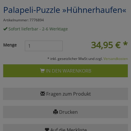
Palapeli-Puzzle »Hühnerhaufen«
Marketing
Artikelnummer: 7776894
Umfragetools
Sofort lieferbar - 2-6 Werktage
34,95
€
*
Menge
Cookies
Alle Akzeptieren
* inkl. gesetzlicher MwSt und zzgl.
Versandkosten
Cookies
Einstellungen speichern
IN DEN WARENKORB
zu Haupptseite Zustimmun
zurück
Fragen zum Produkt
Drucken
Auf die Merkliste