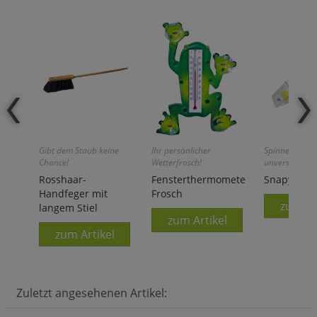
Gibt dem Staub keine
Ihr persönlicher
Spinnen fang
Chance!
Wetterfrosch!
unversehrt en
Rosshaar-
Fensterthermometer
Snapy
Handfeger mit
Frosch
zum Ar
langem Stiel
zum Artikel
zum Artikel
Zuletzt angesehenen Artikel: