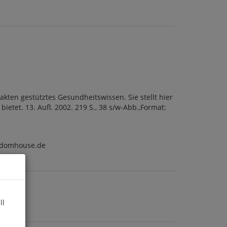
Fakten gestütztes Gesundheitswissen. Sie stellt hier
tet. 13. Aufl. 2002. 219 S., 38 s/w-Abb.,Format:
ndomhouse.de
ll