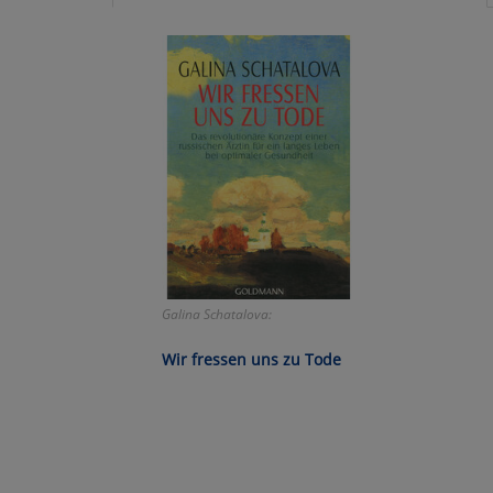
Ko
Wa
Pe
Ma
Um
Galina Schatalova:
Wir fressen uns zu Tode