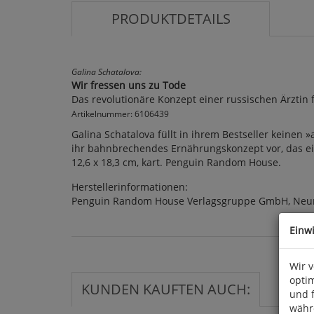
PRODUKTDETAILS
Galina Schatalova:
Wir fressen uns zu Tode
Das revolutionäre Konzept einer russischen Ärztin 
Artikelnummer: 6106439
Galina Schatalova füllt in ihrem Bestseller keinen 
ihr bahnbrechendes Ernährungskonzept vor, das ein 
12,6 x 18,3 cm, kart. Penguin Random House.
Herstellerinformationen:
Penguin Random House Verlagsgruppe GmbH, Neum
Einw
Wir 
optim
KUNDEN KAUFTEN AUCH:
und 
währ