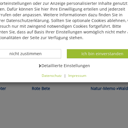
rteinstellungen oder zur Anzeige personalisierter Inhalte genutzt
n. Dafür können Sie hier Ihre Einwilligung erteilen und jederzeit
rrufen oder anpassen. Weitere Informationen dazu finden Sie in
er Datenschutzerklärung. Sollten Sie optionale Cookies ablehnen,
esuch nur mit zwingend notwendigen Cookies fortgeführt. Bitte
ten Sie, dass auf Basis Ihrer Einstellungen womöglich nicht mehr 
ionalitäten der Seite zur Verfügung stehen.
Datenverarbeitung -
Datenverarbeitung -
nicht zustimmen
Ich bin einverstanden
Datenverarbeitung -
Detaillierte Einstellungen
Datenschutz
|
Impressum
l!
Franziska von der Au:
können Sie alle optionalen Cookies einstellen. Sollten Sie optionale
ies ablehnen, wird Ihr Besuch nur mit zwingend notwendigen Cook
pter
Rote Bete
Natur-Memo »Wald
eführt. Bitte beachten Sie, dass auf Basis Ihrer Einstellungen womö
 mehr alle Funktionalitäten der Seite zur Verfügung stehen.
tverständlich können Sie die Einstellungen jederzeit widerrufen o
ssen.