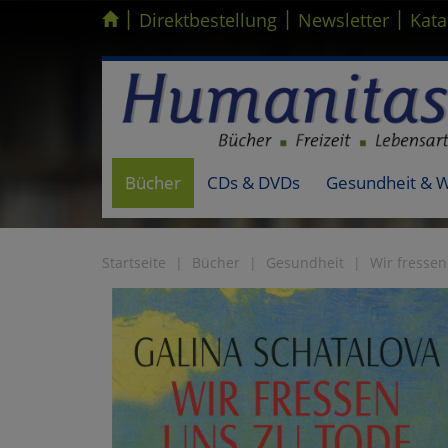
|
|
|
Kompletten Head der Seite überspringen
Direktbestellung
Newsletter
Kata
Bücher
CDs & DVDs
Gesundheit & 
Startseite
Bücher
Gesundheit
Wir fressen