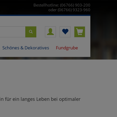
Bestellhotline: (06766) 903-200
oder (06766) 9323-960
Schönes & Dekoratives
Fundgrube
in für ein langes Leben bei optimaler