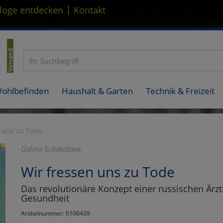
|
loge entdecken
Kontakt
Wohlbefinden
Haushalt & Garten
Technik & Freizeit
 uns zu Tode
Galina Schatalova:
Wir fressen uns zu Tode
Das revolutionäre Konzept einer russischen Ärzt
Gesundheit
Artikelnummer: 6106439