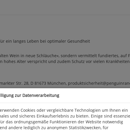
für ein langes Leben bei optimaler Gesundheit
»alten Wein in neue Schläuche«, sondern vermittelt fundiertes, auf 
hohes Alter verspricht und zudem Schutz vor vielen Krankheiten bie
arkter Str. 28, D 81673 München, produktsicherheit@penguinra
illigung zur Datenverarbeitung
verwenden Cookies oder vergleichbare Technologien um Ihnen ein
ales und sicheres Einkaufserlebnis zu bieten. Einige sind essenzie
für das ordnungsgemäße Funktionieren der Website notwendig
end andere lediglich zu anonymen Statistikzwecken, für