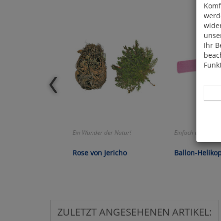
Komfo
werde
wide
unser
Ihr B
beach
Funkt
Ein Wunder der Natur!
Einfach und genia
Hier 
Cook
Rose von Jericho
Ballon-Heliko
fortg
nicht
Selbs
anpa
ZULETZT ANGESEHENEN ARTIKEL: